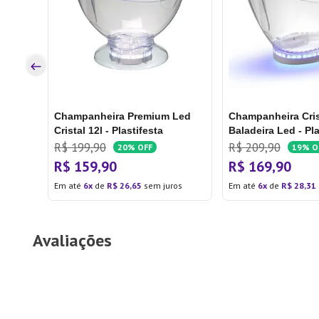
os
Champanheira Premium Led
Champanheira Crist
Cristal 12l - Plastifesta
Baladeira Led - Pla
R$
199
,
90
R$
209
,
90
20%
OFF
19%
O
R$
159
,
90
R$
169
,
90
Em até
6
de
R$
26
,
65
sem juros
Em até
6
de
R$
28
,
31
Avaliações