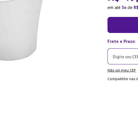
ra
em até
3
de
R
Não sei meu CEP
Compartilhe nas r