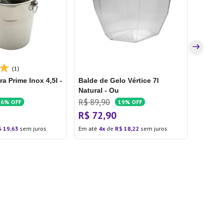
R$
59
R$
4
Em até
(1)
 Prime Inox 4,5l -
Balde de Gelo Vértice 7l
Natural - Ou
R$
89
,
90
16%
OFF
19%
OFF
R$
72
,
90
$
19
,
63
sem juros
Em até
4
de
R$
18
,
22
sem juros