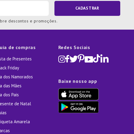
CADASTRAR
obre descontos e promoções.
uia de compras
Redes Sociais
ista de Presentes
ack Friday
ia dos Namorados
Baixe nosso app
ia das Mães
a dos Pais
resente de Natal
uias
tiqueta Amarela
arcas