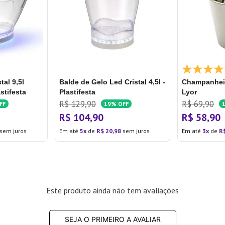
al 9,5l
Balde de Gelo Led Cristal 4,5l -
Champanheira
stifesta
Plastifesta
Lyor
R$
129
,
90
R$
69
,
90
FF
19%
OFF
R$
104
,
90
R$
58
,
90
sem juros
Em até
5
de
R$
20
,
98
sem juros
Em até
3
de
R
Este produto ainda não tem avaliações
SEJA O PRIMEIRO A AVALIAR