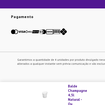
Pagamento
Garantimos a quantidade de 4 unidades por produto divulgado ness
alterados a qualquer instante sem prévia comunicação e são exclusi
Balde
Champagne
Utilizamos cookies para melhorar nosso site e sua experiência de
4,5l
em nosso site você está de acordo com a nossa política quanto a u
Natural -
Ou