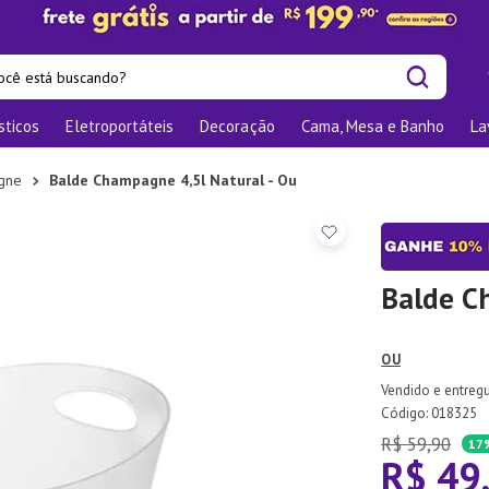
cê está buscando?
sticos
Eletroportáteis
Decoração
Cama, Mesa e Banho
La
is buscados
las
gne
Balde Champagne 4,5l Natural - Ou
os
nizadores
bu
Balde C
o
OU
te
:
018325
elho Jantar
R$
59
,
90
17
R$
49
ra