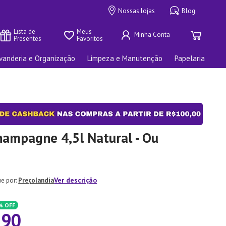
Nossas lojas
Blog
Lista de 
Meus 
Presentes
Favoritos
vanderia e Organização
Limpeza e Manutenção
Papelaria
hampagne 4,5l Natural - Ou
Ver descrição
Preçolandia
%
OFF
,
90