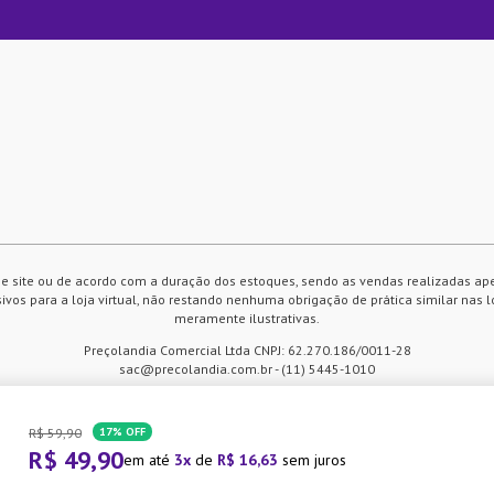
e site ou de acordo com a duração dos estoques, sendo as vendas realizadas ap
vos para a loja virtual, não restando nenhuma obrigação de prática similar nas l
meramente ilustrativas.
Preçolandia Comercial Ltda CNPJ: 62.270.186/0011-28
sac@precolandia.com.br - (11) 5445-1010
R$
59
,
90
17%
OFF
 compra. Ao continuar navegando
R$
49
,
90
em até
3
de
R$
16
,
63
sem juros
tilização de cookies.