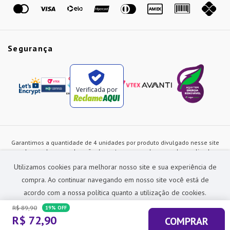
Segurança
Verificada por
Garantimos a quantidade de 4 unidades por produto divulgado nesse site
ou de acordo com a duração dos estoques, sendo as vendas realizadas
apenas no varejo. Os preços e as condições de pagamento poderão ser
Utilizamos cookies para melhorar nosso site e sua experiência de
alterados a qualquer instante sem prévia comunicação e são exclusivos
para a loja virtual, não restando nenhuma obrigação de prática similar nas
compra. Ao continuar navegando em nosso site você está de
lojas físicas da rede Preçolandia. Todas as imagens dos produtos são
acordo com a nossa política quanto a utilização de cookies.
meramente ilustrativas.
R$
89
,
90
19%
OFF
Preçolandia Comercial Ltda CNPJ: 62.270.186/0011-28
R$
72
,
90
COMPRAR
sac@precolandia.com.br - (11) 5445-1010
ACEITAR E FECHAR