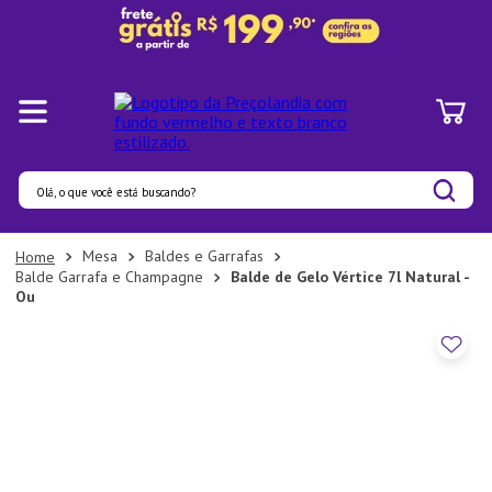
Olá, o que você está buscando?
Termos mais buscados
Mesa
Baldes e Garrafas
Balde Garrafa e Champagne
Balde de Gelo Vértice 7l Natural -
1
º
Panelas
Ou
2
º
Pratos
3
º
Organizadores
4
º
Bambu
5
º
Prato
6
º
Copo