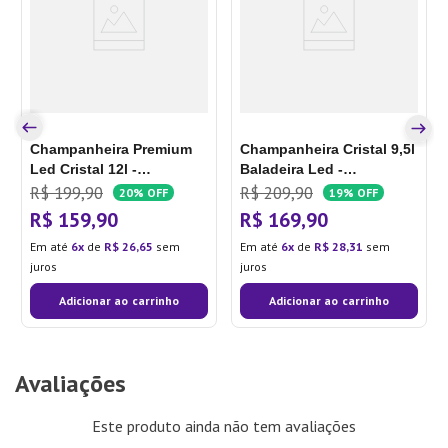
Champanheira Premium
Champanheira Cristal 9,5l
Led Cristal 12l -
Baladeira Led -
Plastifesta
Plastifesta
R$
199
,
90
R$
209
,
90
20%
OFF
19%
OFF
R$
159
,
90
R$
169
,
90
Em até
6
de
R$
26
,
65
sem
Em até
6
de
R$
28
,
31
sem
juros
juros
Adicionar ao carrinho
Adicionar ao carrinho
Avaliações
Este produto ainda não tem avaliações