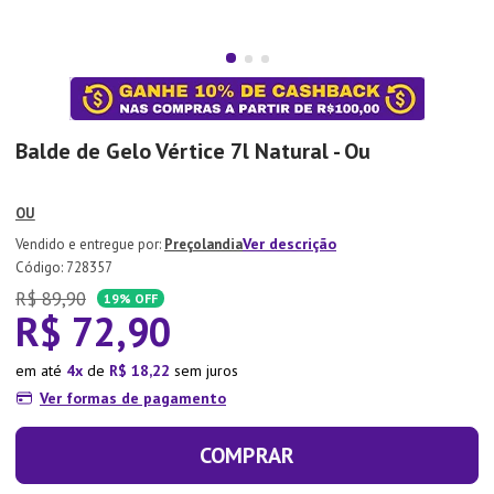
7
º
Tapete
8
º
Aparelho Jantar
9
º
Xicara
10
º
Lixeira
Balde de Gelo Vértice 7l Natural - Ou
OU
Ver descrição
Preçolandia
:
728357
R$
89
,
90
19%
OFF
R$
72
,
90
em até
4
de
R$
18
,
22
sem juros
Ver formas de pagamento
COMPRAR