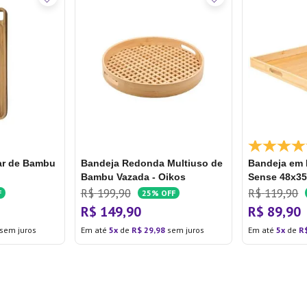
ar de Bambu
Bandeja Redonda Multiuso de
Bandeja em
Bambu Vazada - Oikos
Sense 48x35
R$
199
,
90
R$
119
,
90
F
25%
OFF
R$
149
,
90
R$
89
,
90
sem juros
Em até
5
de
R$
29
,
98
sem juros
Em até
5
de
R