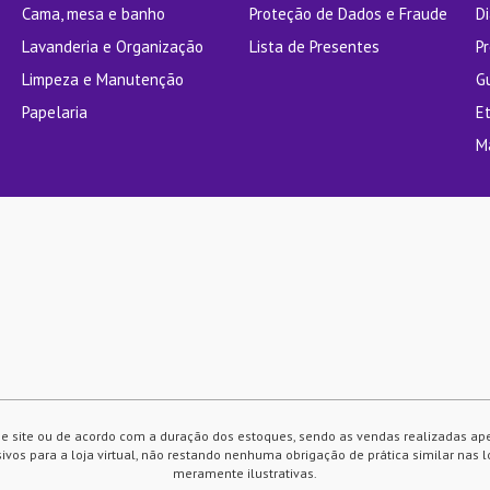
Cama, mesa e banho
Proteção de Dados e Fraude
Di
Lavanderia e Organização
Lista de Presentes
P
Limpeza e Manutenção
G
Papelaria
E
M
e site ou de acordo com a duração dos estoques, sendo as vendas realizadas ap
vos para a loja virtual, não restando nenhuma obrigação de prática similar nas l
meramente ilustrativas.