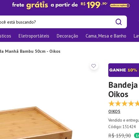
cê está buscando?
sticos
Eletroportáteis
Decoração
Cama, Mesa e Banho
La
is buscados
las
 da Manhã Bambu 50cm - Oikos
os
nizadores
bu
Bandeja
Oikos
o
OIKOS
elho Jantar
ra
:
151424
R$
159
,
90
te
1