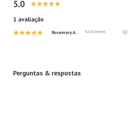
5.0
1 avaliação
há 10 meses
Rosemary A.
Perguntas & respostas