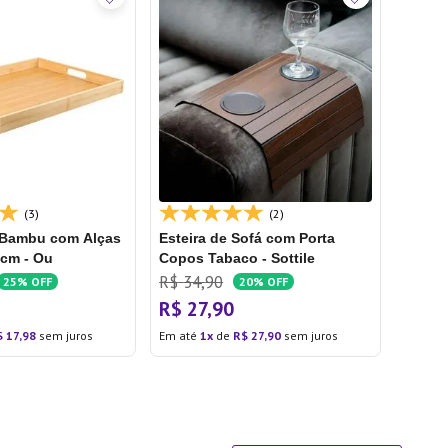
(3)
(2)
 Bambu com Alças
Esteira de Sofá com Porta
cm - Ou
Copos Tabaco - Sottile
R$
34
,
90
25%
OFF
20%
OFF
R$
27
,
90
$
17
,
98
sem juros
Em até
1
de
R$
27
,
90
sem juros