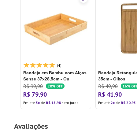
(4)
Bandeja em Bambu com Alças
Bandeja Retangul
Sense 37x28,5cm - Ou
35cm - Oikos
R$
99
,
90
R$
49
,
90
20%
OFF
16%
OF
R$
79
,
90
R$
41
,
90
Em até
5
de
R$
15
,
98
sem juros
Em até
2
de
R$
20
,
95
Avaliações