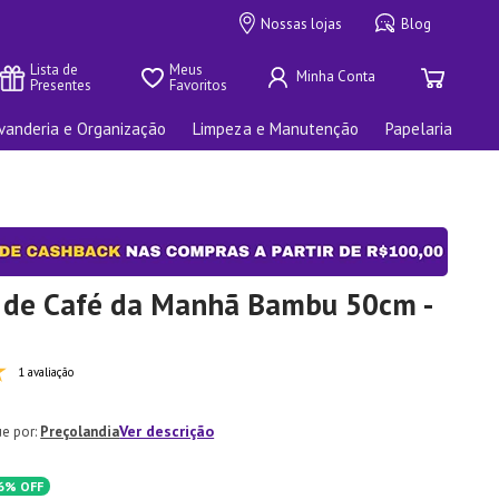
Nossas lojas
Blog
Lista de 
Meus 
Presentes
Favoritos
vanderia e Organização
Limpeza e Manutenção
Papelaria
 de Café da Manhã Bambu 50cm -
1 avaliação
Ver descrição
Preçolandia
6%
OFF