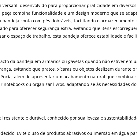
rsátil, desenvolvido para proporcionar praticidade em diversos 
ta peça combina funcionalidade e um design moderno que se adap
, a bandeja conta com pés dobráveis, facilitando o armazenament
etado para oferecer segurança extra, evitando que itens escorregu
ar o espaço de trabalho, esta bandeja oferece estabilidade e faci
to da bandeja em armários ou gavetas quando não estiver em u
ança, evitando que pratos, xícaras ou objetos deslizem durante o 
stência, além de apresentar um acabamento natural que combina co
iar notebooks ou organizar livros, adaptando-se às necessidades do 
resistente e durável, conhecido por sua leveza e sustentabilidad
decido. Evite o uso de produtos abrasivos ou imersão em água para