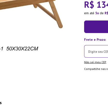
R$
13
ra
em até
5
de
R
Não sei meu CEP
Compartilhe nas r
s