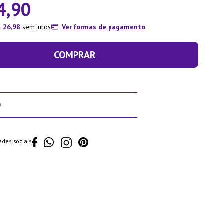
4
,
90
$
26
,
98
sem juros
Ver formas de pagamento
COMPRAR
edes sociais