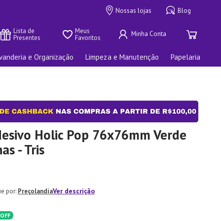
Nossas lojas
Blog
Lista de 
Meus 
Presentes
Favoritos
vanderia e Organização
Limpeza e Manutenção
Papelaria
desivo Holic Pop 76x76mm Verde
as - Tris
Ver descrição
Preçolandia
OFF