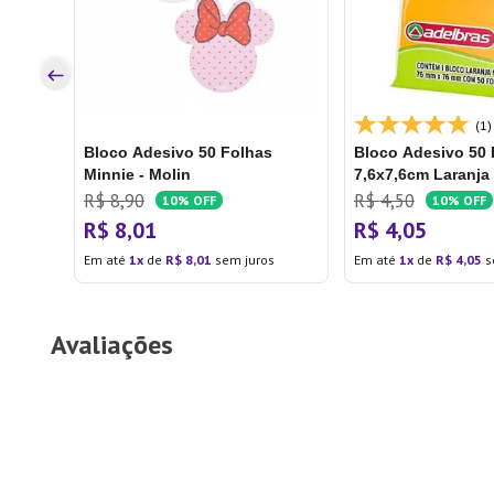
s
(1)
Bloco Adesivo 50 Folhas
Bloco Adesivo 50 
Minnie - Molin
7,6x7,6cm Laranja
Adelbras
R$
8
,
90
R$
4
,
50
10%
OFF
10%
OFF
R$
8
,
01
R$
4
,
05
Em até
1
de
R$
8
,
01
sem juros
Em até
1
de
R$
4
,
05
s
Avaliações