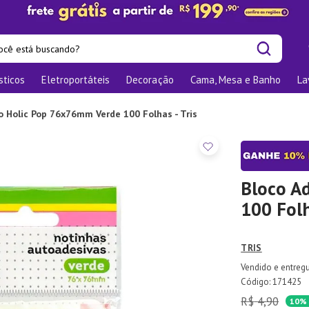
cê está buscando?
sticos
Eletroportáteis
Decoração
Cama, Mesa e Banho
La
is buscados
os
o Holic Pop 76x76mm Verde 100 Folhas - Tris
las
nizadores
bu
Bloco A
100 Folh
o
TRIS
ra
te
:
171425
R$
4
,
90
elho Jantar
10%