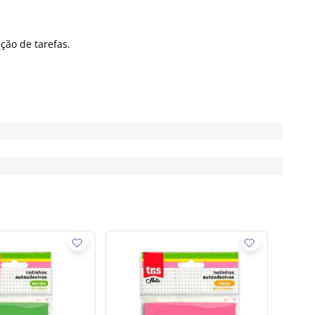
ção de tarefas.
Bloco
76x76
Tris
R$
4
,