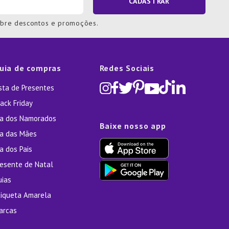
CADASTRAR
obre descontos e promoções.
uia de compras
Redes Sociais
ista de Presentes
ack Friday
ia dos Namorados
Baixe nosso app
ia das Mães
a dos Pais
resente de Natal
uias
tiqueta Amarela
arcas