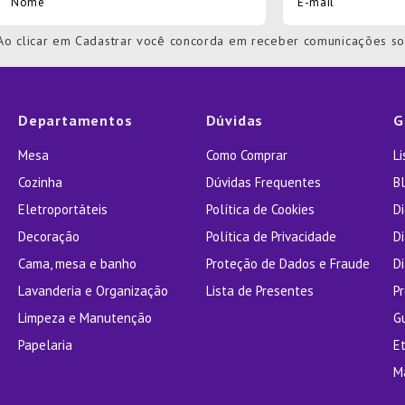
Ao clicar em Cadastrar você concorda em receber comunicações s
Departamentos
Dúvidas
G
Mesa
Como Comprar
L
Cozinha
Dúvidas Frequentes
Bl
Eletroportáteis
Política de Cookies
D
Decoração
Política de Privacidade
D
Cama, mesa e banho
Proteção de Dados e Fraude
Di
Lavanderia e Organização
Lista de Presentes
P
Limpeza e Manutenção
G
Papelaria
E
M