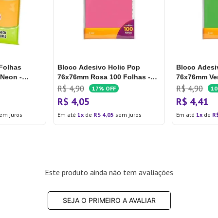
Folhas
Bloco Adesivo Holic Pop
Bloco Adesi
 Neon -
76x76mm Rosa 100 Folhas -
76x76mm Ver
Tris
Tris
R$
4
,
90
R$
4
,
90
17%
OFF
1
R$
4
,
05
R$
4
,
41
em juros
Em até
1
de
R$
4
,
05
sem juros
Em até
1
de
R
Este produto ainda não tem avaliações
SEJA O PRIMEIRO A AVALIAR