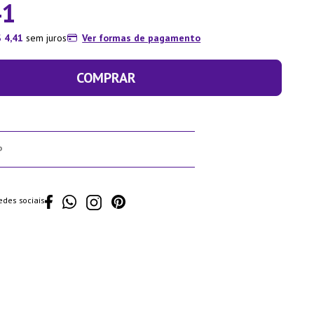
41
$
4
,
41
sem juros
Ver formas de pagamento
COMPRAR
edes sociais