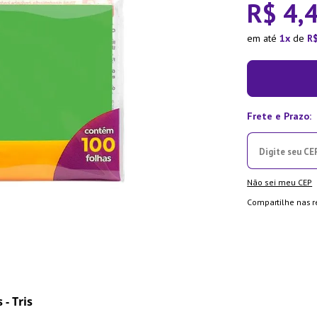
R$
4
,
ra
em até
1
de
R
Não sei meu CEP
Compartilhe nas r
- Tris