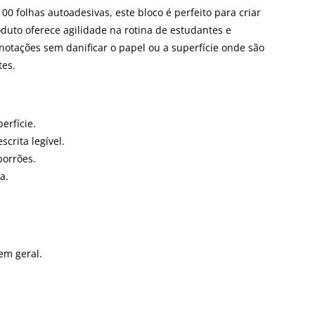
 folhas autoadesivas, este bloco é perfeito para criar
duto oferece agilidade na rotina de estudantes e
anotações sem danificar o papel ou a superfície onde são
tes.
erfície.
crita legível.
borrões.
a.
em geral.