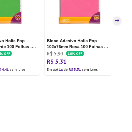
R$
4
,
Em até
vo Holic Pop
Bloco Adesivo Holic Pop
de 100 Folhas -
102x76mm Rosa 100 Folhas -
Tris
R$
5
,
90
0%
OFF
10%
OFF
R$
5
,
31
$
4
,
41
sem juros
Em até
1
de
R$
5
,
31
sem juros