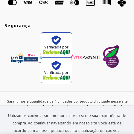
Segurança
Verificada por
Verificada por
Garantimos a quantidade de 4 unidades por produto divulgado nesse site
ou de acordo com a duração dos estoques, sendo as vendas realizadas
apenas no varejo. Os preços e as condições de pagamento poderão ser
Utilizamos cookies para melhorar nosso site e sua experiência de
alterados a qualquer instante sem prévia comunicação e são exclusivos
para a loja virtual, não restando nenhuma obrigação de prática similar nas
compra. Ao continuar navegando em nosso site você está de
lojas físicas da rede Preçolandia. Todas as imagens dos produtos são
acordo com a nossa política quanto a utilização de cookies.
meramente ilustrativas.