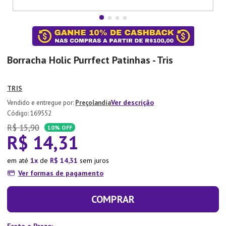
7
º
Aparelho Jantar
8
º
Xicara
9
º
Lixeira
Borracha Holic Purrfect Patinhas - Tris
10
º
Organizador
TRIS
Ver descrição
Preçolandia
:
169552
R$
15
,
90
10%
OFF
R$
14
,
31
em até
1
de
R$
14
,
31
sem juros
Ver formas de pagamento
COMPRAR