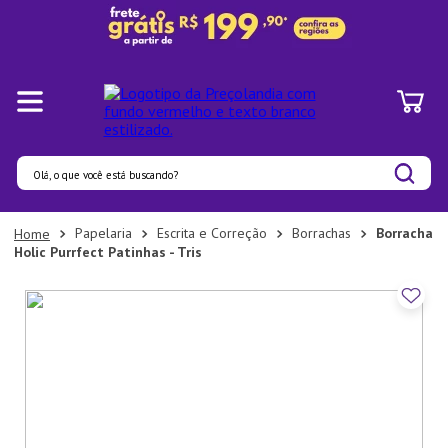
Olá, o que você está buscando?
Termos mais buscados
Papelaria
Escrita e Correção
Borrachas
Borracha
Holic Purrfect Patinhas - Tris
1
º
Panelas
2
º
Pratos
3
º
Organizadores
4
º
Bambu
5
º
Copo
6
º
Prato