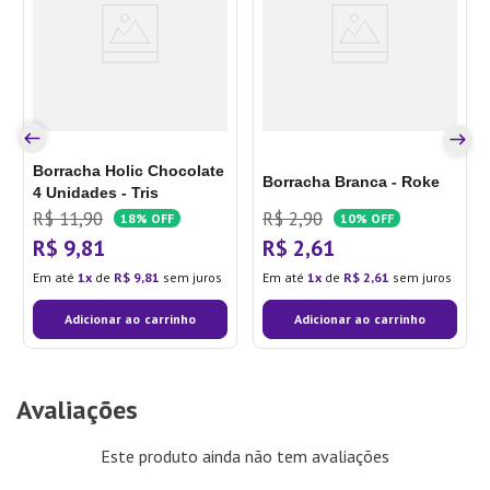
Borracha Holic Chocolate
Borracha Branca - Roke
4 Unidades - Tris
R$
11
,
90
R$
2
,
90
18%
OFF
10%
OFF
R$
9
,
81
R$
2
,
61
Em até
1
de
R$
9
,
81
sem juros
Em até
1
de
R$
2
,
61
sem juros
Adicionar ao carrinho
Adicionar ao carrinho
Avaliações
Este produto ainda não tem avaliações