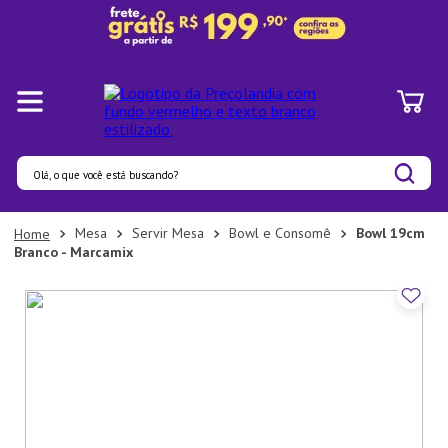
Olá, o que você está buscando?
Termos mais buscados
Mesa
Servir Mesa
Bowl e Consomê
Bowl 19cm
Branco - Marcamix
1
º
Pratos
2
º
Panelas
3
º
Organizadores
4
º
Bambu
5
º
Prato
6
º
Copo