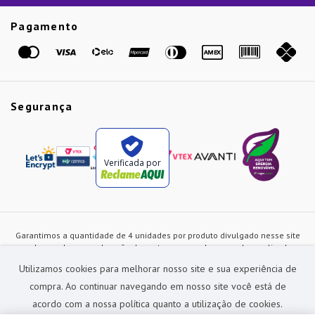
Etiqueta Amarela
Pagamento
Marcas
Segurança
Verificada por
Garantimos a quantidade de 4 unidades por produto divulgado nesse site
ou de acordo com a duração dos estoques, sendo as vendas realizadas
apenas no varejo. Os preços e as condições de pagamento poderão ser
Utilizamos cookies para melhorar nosso site e sua experiência de
alterados a qualquer instante sem prévia comunicação e são exclusivos
para a loja virtual, não restando nenhuma obrigação de prática similar nas
compra. Ao continuar navegando em nosso site você está de
lojas físicas da rede Preçolandia. Todas as imagens dos produtos são
acordo com a nossa política quanto a utilização de cookies.
meramente ilustrativas.