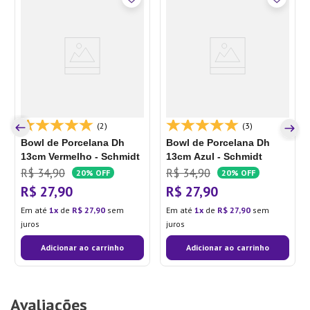
(2)
(3)
Bowl de Porcelana Dh
Bowl de Porcelana Dh
13cm Vermelho - Schmidt
13cm Azul - Schmidt
R$
34
,
90
R$
34
,
90
20%
OFF
20%
OFF
R$
27
,
90
R$
27
,
90
Em até
1
de
R$
27
,
90
sem
Em até
1
de
R$
27
,
90
sem
juros
juros
Adicionar ao carrinho
Adicionar ao carrinho
Avaliações