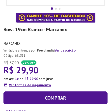
7
º
Xicara
8
º
Tapete
9
º
Aparelho Jantar
Bowl 19cm Branco - Marcamix
10
º
Lixeira
MARCAMIX
Ver descrição
Preçolandia
:
651311
R$
37
,
90
21%
OFF
R$
29
,
90
em até
1
de
R$
29
,
90
sem juros
Ver formas de pagamento
COMPRAR