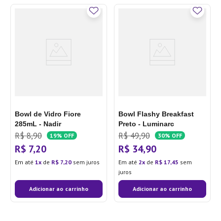
Bowl de Vidro Fiore
Bowl Flashy Breakfast
285mL - Nadir
Preto - Luminarc
R$
8
,
90
R$
49
,
90
19%
OFF
30%
OFF
R$
7
,
20
R$
34
,
90
Em até
1
de
R$
7
,
20
sem juros
Em até
2
de
R$
17
,
45
sem
juros
Adicionar ao carrinho
Adicionar ao carrinho