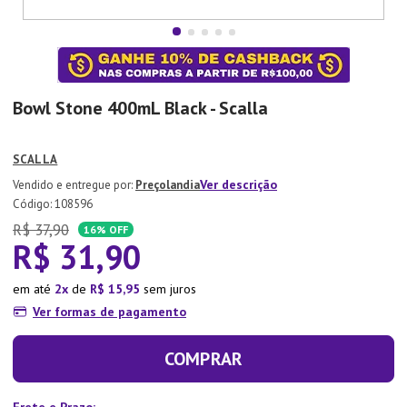
7
º
Xicara
8
º
Tapete
9
º
Aparelho Jantar
Bowl Stone 400mL Black - Scalla
10
º
Lixeira
SCALLA
Ver descrição
Preçolandia
:
108596
R$
37
,
90
16%
OFF
R$
31
,
90
em até
2
de
R$
15
,
95
sem juros
Ver formas de pagamento
COMPRAR