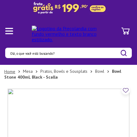
Olá, o que você está buscando?
Termos mais buscados
Mesa
Pratos, Bowls e Sousplats
Bowl
Bowl
Stone 400mL Black - Scalla
1
º
Pratos
2
º
Panelas
3
º
Organizadores
4
º
Bambu
5
º
Prato
6
º
Copo