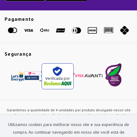
Guias
Etiqueta Amarela
Pagamento
Marcas
Segurança
Verificada por
Garantimos a quantidade de 4 unidades por produto divulgado nesse site
ou de acordo com a duração dos estoques, sendo as vendas realizadas
apenas no varejo. Os preços e as condições de pagamento poderão ser
Utilizamos cookies para melhorar nosso site e sua experiência de
alterados a qualquer instante sem prévia comunicação e são exclusivos
para a loja virtual, não restando nenhuma obrigação de prática similar nas
compra. Ao continuar navegando em nosso site você está de
lojas físicas da rede Preçolandia. Todas as imagens dos produtos são