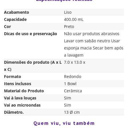
Acabamento
Liso
Capacidade
400.00 mL
Cor
Preto
Dicas de uso e preservação
Não usar produtos abrasivos
Lavar com sabão neutro Usar
esponja macia Secar bem após
a lavagem
Dimensões do produto (A x L
7.0 x 13.0 x
x C)
Formato
Redondo
Itens inclusos
1 Bowl
Material do Produto
Cerâmica
Vai à lava louças
Sim
Vai ao microondas
Sim
Diâmetro.
13 Ø cm
Quem viu, viu também