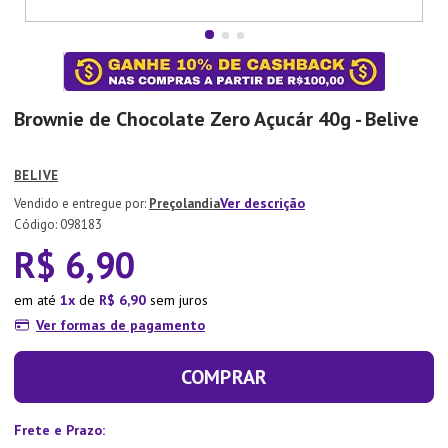
7
º
Tapete
8
º
Aparelho Jantar
9
º
Xicara
Brownie de Chocolate Zero Açucár 40g - Belive
10
º
Lixeira
BELIVE
Ver descrição
Preçolandia
:
098183
R$
6
,
90
em até
1
de
R$
6
,
90
sem juros
Ver formas de pagamento
COMPRAR