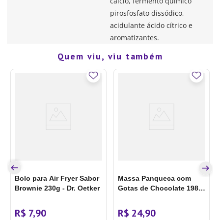
cálcio, fermento químico
pirosfosfato dissódico,
acidulante ácido cítrico e
aromatizantes.
Quem viu, viu também
Bolo para Air Fryer Sabor
Massa Panqueca com
Brownie 230g - Dr. Oetker
Gotas de Chocolate 198g
- Hungry Jack
R$
7
,
90
R$
24
,
90