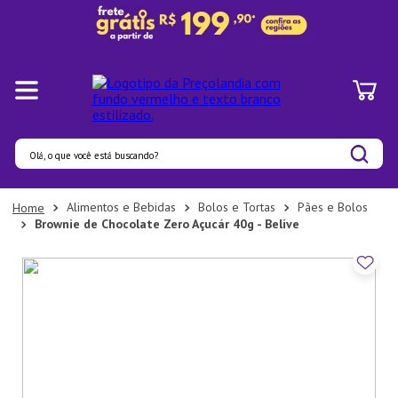
Olá, o que você está buscando?
Termos mais buscados
Alimentos e Bebidas
Bolos e Tortas
Pães e Bolos
Brownie de Chocolate Zero Açucár 40g - Belive
1
º
Panelas
2
º
Pratos
3
º
Organizadores
4
º
Bambu
5
º
Prato
6
º
Copo