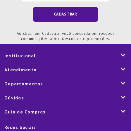
CADASTRAR
Ao clicar em Cadastrar você concorda em receber
comunicações sobre descontos e promoções.
Institucional
História
Atendimento
Visão e Valores
2ª via de Notal Fiscal
Departamentos
Nossas Lojas
Aplicativo
Vendas Corporativas
Mesa
Dúvidas
Fale Conosco
Trabalhe Conosco
Cozinha
Política de Entrega
Como Comprar
Marketplace
Guia de Compras
Eletroportáteis
Trocas e Devoluções
Dúvidas Frequentes
Blog
Decoração
Lista de Presentes
Rastreamento de pedido
Política de Cookies
Redes Sociais
Cama, mesa e banho