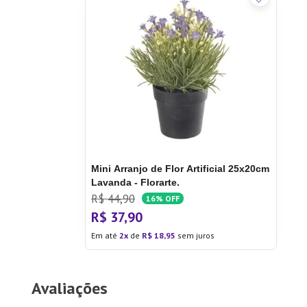
Mini Arranjo de Flor Artificial 25x20cm
Lavanda - Florarte.
R$
44
,
90
16%
OFF
R$
37
,
90
Em até
2
de
R$
18
,
95
sem juros
Avaliações