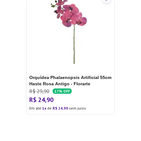
Orquídea Phalaenopsis Artificial 55cm
Haste Rosa Antigo - Florarte
R$
29
,
90
17%
OFF
R$
24
,
90
Em até
1
de
R$
24
,
90
sem juros