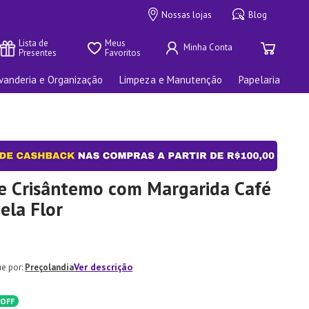
Nossas lojas
Blog
Lista de 
Meus 
Presentes
Favoritos
vanderia e Organização
Limpeza e Manutenção
Papelaria
e Crisântemo com Margarida Café
ela Flor
Ver descrição
Preçolandia
OFF