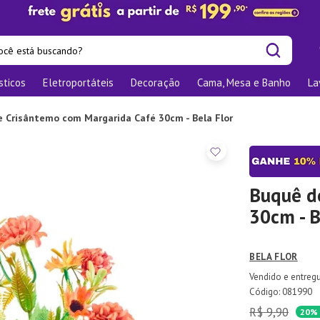
cê está buscando?
sticos
Eletroportáteis
Decoração
Cama, Mesa e Banho
La
is buscados
os
 Crisântemo com Margarida Café 30cm - Bela Flor
las
nizadores
bu
Buquê d
30cm - B
o
te
BELA FLOR
elho Jantar
:
081990
R$
9
,
90
ra
20%