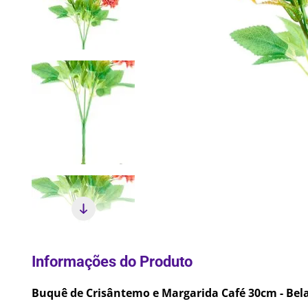
10
º
Pane
Buquê de Crisântemo e Margarida Café 30cm - Bela