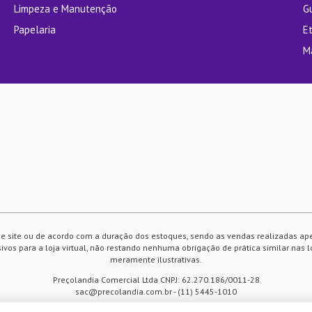
Limpeza e Manutenção
G
Papelaria
E
M
e site ou de acordo com a duração dos estoques, sendo as vendas realizadas ap
vos para a loja virtual, não restando nenhuma obrigação de prática similar nas l
meramente ilustrativas.
Preçolandia Comercial Ltda CNPJ: 62.270.186/0011-28
sac@precolandia.com.br - (11) 5445-1010