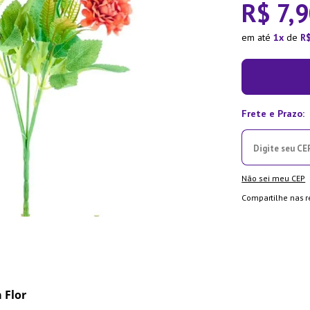
R$
7
,
9
la Pressão
em até
1
de
R
Não sei meu CEP
Compartilhe nas r
 Flor