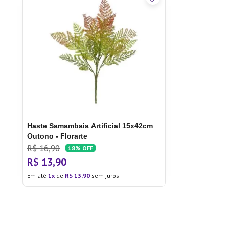
Haste Samambaia Artificial 15x42cm
Outono - Florarte
R$
16
,
90
18%
OFF
R$
13
,
90
Em até
1
de
R$
13
,
90
sem juros