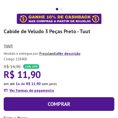
7
º
Xicara
8
º
Tapete
9
º
Aparelho Jantar
Cabide de Veludo 3 Peças Preto - Tuut
10
º
Lixeira
TUUT
Ver descrição
Preçolandia
:
118400
R$
14
,
90
20%
OFF
R$
11
,
90
em até
1
de
R$
11
,
90
sem juros
Ver formas de pagamento
COMPRAR