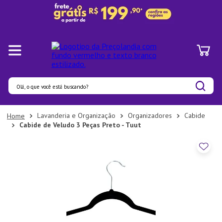
Olá, o que você está buscando?
Termos mais buscados
Lavanderia e Organização
Organizadores
Cabide
Cabide de Veludo 3 Peças Preto - Tuut
1
º
Pratos
2
º
Panelas
3
º
Organizadores
4
º
Bambu
5
º
Prato
6
º
Copo