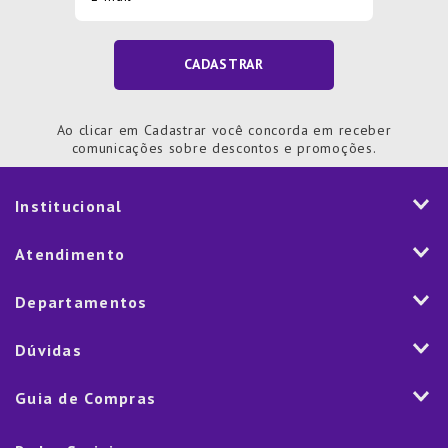
CADASTRAR
Ao clicar em Cadastrar você concorda em receber
comunicações sobre descontos e promoções.
Institucional
História
Atendimento
Visão e Valores
2ª via de Notal Fiscal
Departamentos
Nossas Lojas
Aplicativo
Vendas Corporativas
Mesa
Dúvidas
Fale Conosco
Trabalhe Conosco
Cozinha
Política de Entrega
Como Comprar
Marketplace
Guia de Compras
Eletroportáteis
Trocas e Devoluções
Dúvidas Frequentes
Blog
Decoração
Lista de Presentes
Rastreamento de pedido