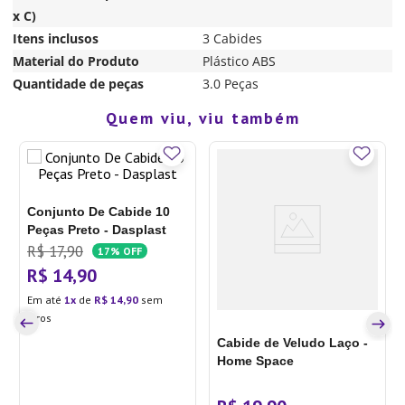
x C)
Itens inclusos
3 Cabides
Material do Produto
Plástico ABS
Quantidade de peças
3.0 Peças
Quem viu, viu também
Conjunto De Cabide 10
Peças Preto - Dasplast
R$
17
,
90
17%
OFF
R$
14
,
90
Em até
1
de
R$
14
,
90
sem
juros
Cabide de Veludo Laço -
Home Space