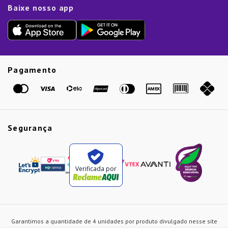
Dia das Mães
Baixe nosso app
Lista de Presentes
Outlet
Dia dos Pais
Presente de Natal
Guias
Etiqueta Amarela
Pagamento
Marcas
Segurança
Verificada por
Garantimos a quantidade de 4 unidades por produto divulgado nesse site