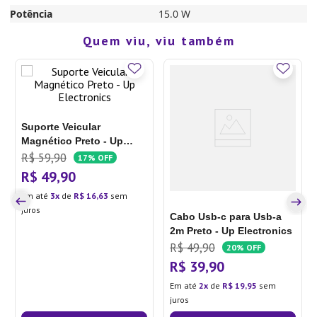
Potência
15.0 W
Quem viu, viu também
Suporte Veicular
Magnético Preto - Up
Electronics
R$
59
,
90
17%
OFF
R$
49
,
90
Em até
3
de
R$
16
,
63
sem
juros
Cabo Usb-c para Usb-a
2m Preto - Up Electronics
R$
49
,
90
20%
OFF
R$
39
,
90
Em até
2
de
R$
19
,
95
sem
juros