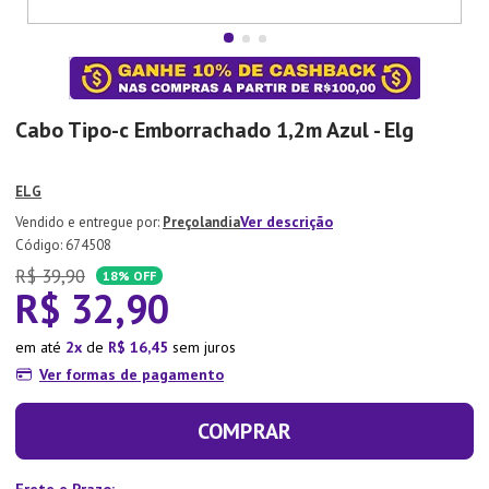
7
º
Copo
8
º
Aparelho Jantar
9
º
Lixeira
Cabo Tipo-c Emborrachado 1,2m Azul - Elg
10
º
Panela Pressão
ELG
Ver descrição
Preçolandia
:
674508
R$
39
,
90
18%
OFF
R$
32
,
90
em até
2
de
R$
16
,
45
sem juros
Ver formas de pagamento
COMPRAR