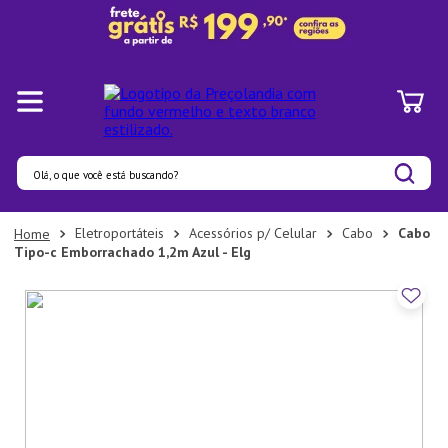
Olá, o que você está buscando?
Termos mais buscados
Eletroportáteis
Acessórios p/ Celular
Cabo
Cabo
Tipo-c Emborrachado 1,2m Azul - Elg
1
º
Pratos
2
º
Panelas
3
º
Organizadores
4
º
Bambu
5
º
Prato
6
º
Tapete