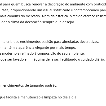
eal para quem busca renovar a decoração do ambiente com praticida
à ráfia, proporcionando um visual sofisticado e contemporâneo pa
is comuns do mercado. Além da estética, o tecido oferece resist
udar o clima da decoração sempre que desejar.
a maioria dos enchimentos padrão para almofadas decorativas.
e mantém a aparência elegante por mais tempo.
e moderno e refinado à composição do seu ambiente.
de ser lavado em máquina de lavar, facilitando o cuidado diário.
om enchimentos de tamanho padrão.
ue facilita a manutenção e limpeza no dia a dia.