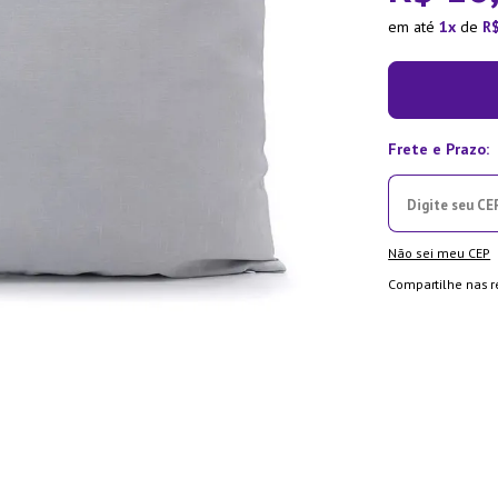
ra
em até
1
de
R
Não sei meu CEP
Compartilhe nas r