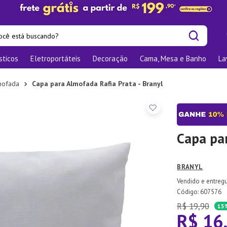
cê está buscando?
sticos
Eletroportáteis
Decoração
Cama, Mesa e Banho
La
is buscados
las
mofada
Capa para Almofada Rafia Prata - Branyl
os
nizadores
bu
Capa par
o
BRANYL
elho Jantar
:
607576
ra
R$
19
,
90
15
R$
16
te