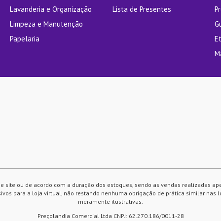
Lavanderia e Organização
Lista de Presentes
P
Limpeza e Manutenção
G
Papelaria
E
M
e site ou de acordo com a duração dos estoques, sendo as vendas realizadas ap
vos para a loja virtual, não restando nenhuma obrigação de prática similar nas l
meramente ilustrativas.
Preçolandia Comercial Ltda CNPJ: 62.270.186/0011-28