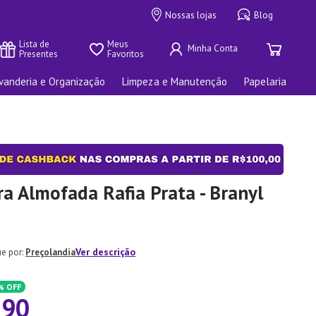
Nossas lojas
Blog
Lista de 
Meus 
Presentes
Favoritos
vanderia e Organização
Limpeza e Manutenção
Papelaria
a Almofada Rafia Prata - Branyl
Ver descrição
Preçolandia
%
OFF
,
90