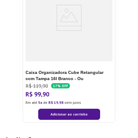
Caixa Organizadora Cube Retangular
com Tampa 16l Branco - Ou
R$
119
,
90
17%
OFF
R$
99
,
90
Em até
5
de
R$
19
,
98
sem juros
Adicionar ao carrinho