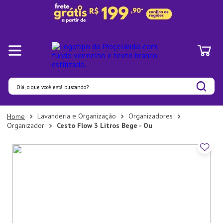
Olá, o que você está buscando?
Termos mais buscados
Lavanderia e Organização
Organizadores
Organizador
Cesto Flow 3 Litros Bege - Ou
1
º
Pratos
2
º
Panelas
3
º
Organizadores
4
º
Bambu
5
º
Prato
6
º
Copo