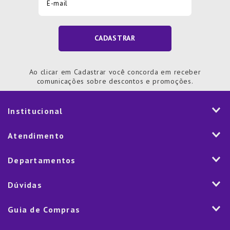
CADASTRAR
Ao clicar em Cadastrar você concorda em receber
comunicações sobre descontos e promoções.
Institucional
História
Atendimento
Visão e Valores
2ª via de Notal Fiscal
Departamentos
Nossas Lojas
Aplicativo
Vendas Corporativas
Mesa
Dúvidas
Fale Conosco
Trabalhe Conosco
Cozinha
Política de Entrega
Como Comprar
Marketplace
Guia de Compras
Eletroportáteis
Trocas e Devoluções
Dúvidas Frequentes
Blog
Decoração
Lista de Presentes