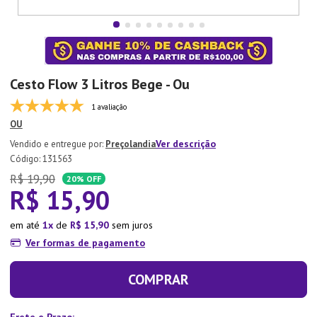
7
º
Xicara
8
º
Tapete
9
º
Aparelho Jantar
Cesto Flow 3 Litros Bege - Ou
10
º
Lixeira
1 avaliação
OU
Ver descrição
Preçolandia
:
131563
R$
19
,
90
20%
OFF
R$
15
,
90
em até
1
de
R$
15
,
90
sem juros
Ver formas de pagamento
COMPRAR