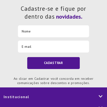
7
º
Copo
Cadastre-se e fique por
8
º
Aparelho Jantar
dentro das
9
º
Xicara
10
º
Lixeira
CADASTRAR
Ao clicar em Cadastrar você concorda em receber
comunicações sobre descontos e promoções.
Institucional
História