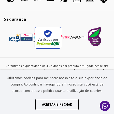
Segurança
Verificada por
Garantimos a quantidade de 4 unidades por produto divulgado nesse site
ou de acordo com a duração dos estoques, sendo as vendas realizadas
apenas no varejo. Os preços e as condições de pagamento poderão ser
Utilizamos cookies para melhorar nosso site e sua experiência de
alterados a qualquer instante sem prévia comunicação e são exclusivos
para a loja virtual, não restando nenhuma obrigação de prática similar nas
compra. Ao continuar navegando em nosso site você está de
lojas físicas da rede Preçolandia. Todas as imagens dos produtos são
acordo com a nossa política quanto a utilização de cookies.
meramente ilustrativas.
Preçolandia Comercial Ltda CNPJ: 62.270.186/0011-28
sac@precolandia.com.br - (11) 5445-1010
ACEITAR E FECHAR