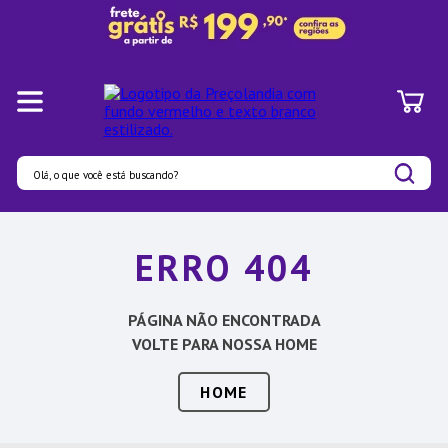
Olá, o que você está buscando?
Termos mais buscados
ERRO 404
1
º
Pratos
2
º
Panelas
PÁGINA NÃO ENCONTRADA
3
º
Organizadores
VOLTE PARA NOSSA HOME
4
º
Prato
HOME
5
º
Bambu
6
º
Tapete