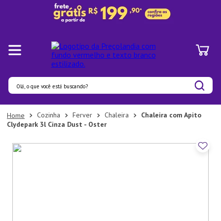
Olá, o que você está buscando?
Termos mais buscados
Cozinha
Ferver
Chaleira
Chaleira com Apito
Clydepark 3l Cinza Dust - Oster
1
º
Panelas
2
º
Pratos
3
º
Organizadores
4
º
Bambu
5
º
Prato
6
º
Copo