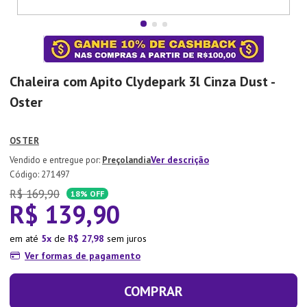
7
º
Aparelho Jantar
8
º
Xicara
9
º
Tapete
Chaleira com Apito Clydepark 3l Cinza Dust -
10
º
Lixeira
Oster
OSTER
Ver descrição
Preçolandia
:
271497
R$
169
,
90
18%
OFF
R$
139
,
90
em até
5
de
R$
27
,
98
sem juros
Ver formas de pagamento
COMPRAR