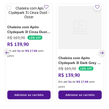
Chaleira com Apito
Clydepark 3l Cinza Dust -
Oster
R$
169
,
90
18%
OFF
R$
139
,
90
Em até
5
de
R$
27
,
98
sem
juros
Chaleira com Apito
Clydepark 3l Dark Grey -
Oster
R$
169
,
90
18%
OFF
R$
139
,
90
Em até
5
de
R$
27
,
98
sem
juros
Adicionar ao carrinho
Adicionar ao carrinho