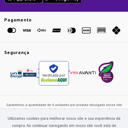
Guias
Etiqueta Amarela
Pagamento
Marcas
Segurança
Verificada por
Garantimos a quantidade de 4 unidades por produto divulgado nesse site
ou de acordo com a duração dos estoques, sendo as vendas realizadas
apenas no varejo. Os preços e as condições de pagamento poderão ser
Utilizamos cookies para melhorar nosso site e sua experiência de
alterados a qualquer instante sem prévia comunicação e são exclusivos
para a loja virtual, não restando nenhuma obrigação de prática similar nas
compra. Ao continuar navegando em nosso site você está de