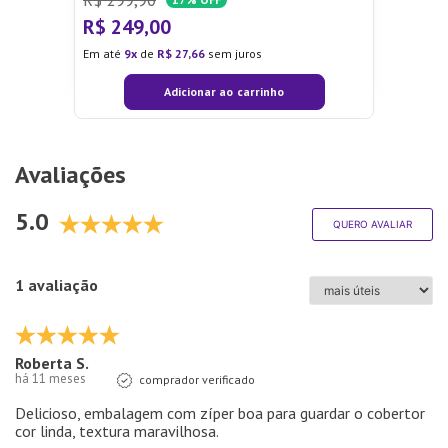
R$
249
,
00
Em até
9
de
R$
27
,
66
sem juros
Adicionar ao carrinho
Avaliações
5.0
QUERO AVALIAR
1 avaliação
Roberta S.
há 11 meses
comprador verificado
Delicioso, embalagem com zíper boa para guardar o cobertor
cor linda, textura maravilhosa.