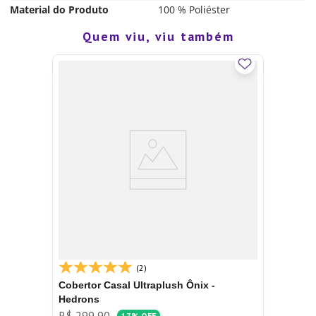
Material do Produto
100 % Poliéster
Quem viu, viu também
(2)
Cobertor Casal Ultraplush Ônix -
Hedrons
R$
299
,
90
17%
OFF