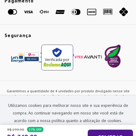
Pagamento
Marcas
Segurança
Verificada por
Garantimos a quantidade de 4 unidades por produto divulgado nesse site
ou de acordo com a duração dos estoques, sendo as vendas realizadas
apenas no varejo. Os preços e as condições de pagamento poderão ser
Utilizamos cookies para melhorar nosso site e sua experiência de
alterados a qualquer instante sem prévia comunicação e são exclusivos
para a loja virtual, não restando nenhuma obrigação de prática similar nas
compra. Ao continuar navegando em nosso site você está de
lojas físicas da rede Preçolandia. Todas as imagens dos produtos são
acordo com a nossa política quanto a utilização de cookies.
meramente ilustrativas.
R$
299
,
90
17%
OFF
Preçolandia Comercial Ltda CNPJ: 62.270.186/0011-28
sac@precolandia.com.br - (11) 5445-1010