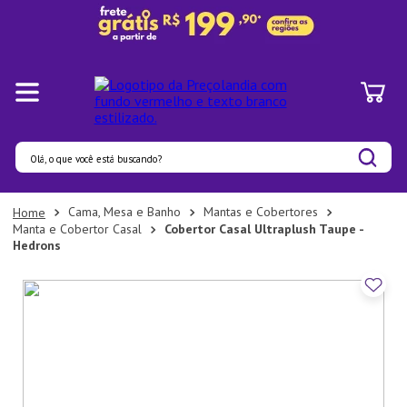
Olá, o que você está buscando?
Termos mais buscados
Cama, Mesa e Banho
Mantas e Cobertores
Manta e Cobertor Casal
Cobertor Casal Ultraplush Taupe -
1
º
Panelas
Hedrons
2
º
Pratos
3
º
Organizadores
4
º
Bambu
5
º
Prato
6
º
Copo