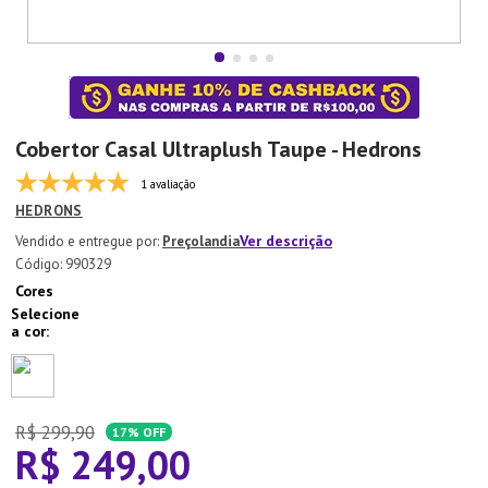
7
º
Aparelho Jantar
8
º
Xicara
9
º
Tapete
10
º
Lixeira
Cobertor Casal Ultraplush Taupe - Hedrons
1 avaliação
HEDRONS
Ver descrição
Preçolandia
:
990329
Cores
R$
299
,
90
17%
OFF
R$
249
,
00