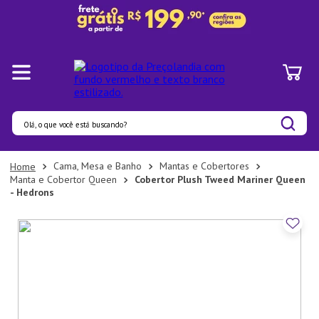
Olá, o que você está buscando?
Termos mais buscados
Cama, Mesa e Banho
Mantas e Cobertores
Manta e Cobertor Queen
Cobertor Plush Tweed Mariner Queen
1
º
Panelas
- Hedrons
2
º
Pratos
3
º
Organizadores
4
º
Bambu
5
º
Prato
6
º
Copo