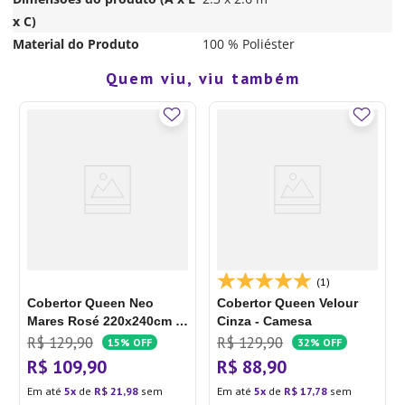
x C)
Material do Produto
100 % Poliéster
Quem viu, viu também
(1)
Cobertor Queen Neo
Cobertor Queen Velour
Mares Rosé 220x240cm -
Cinza - Camesa
Camesa
R$
129
,
90
R$
129
,
90
15%
OFF
32%
OFF
R$
109
,
90
R$
88
,
90
Em até
5
de
R$
21
,
98
sem
Em até
5
de
R$
17
,
78
sem