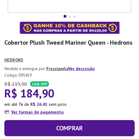
7
º
Aparelho Jantar
8
º
Xicara
9
º
Tapete
10
º
Lixeira
Cobertor Plush Tweed Mariner Queen - Hedrons
HEDRONS
Ver descrição
Preçolandia
:
095419
R$
219
,
90
16%
OFF
R$
184
,
90
em até
7
de
R$
26
,
41
sem juros
Ver formas de pagamento
COMPRAR