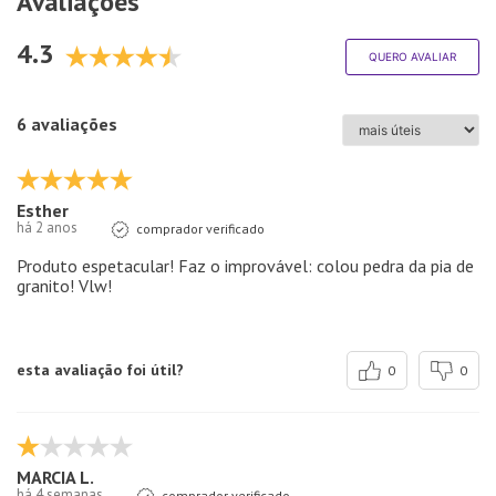
Avaliações
4.3
QUERO AVALIAR
6 avaliações
Esther
há 2 anos
comprador verificado
Produto espetacular! Faz o improvável: colou pedra da pia de
granito! Vlw!
esta avaliação foi útil?
0
0
MARCIA L.
há 4 semanas
comprador verificado