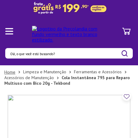
Olá, o que você está buscando?
Termos mais buscados
Limpeza e Manutenção
Ferramentas e Acessórios
Acessórios de Manutenção
Cola Instantânea 793 para Reparo
1
º
Pratos
Multiuso com Bico 20g - Tekbond
2
º
Panelas
3
º
Organizadores
4
º
Bambu
5
º
Prato
6
º
Copo