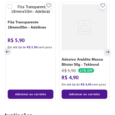
Fita Transparente
18mmx50m - Adelbras
R$
5
,
90
Em até
1
de
R$
5
,
90
sem juros
Adesivo Araldite Massa
Blister 50g - Tekbond
R$
5
,
90
17%
OFF
R$
4
,
90
Em até
1
de
R$
4
,
90
sem juros
Adicionar ao carrinho
Adicionar ao carrinho