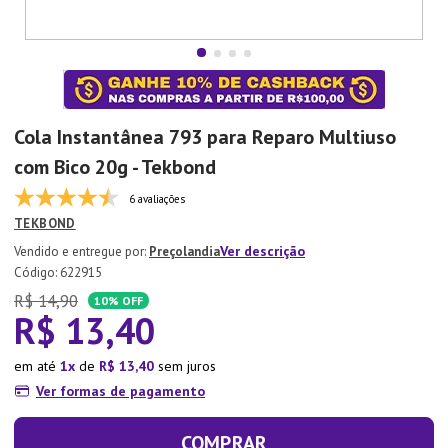
7
º
Xicara
8
º
Tapete
9
º
Aparelho Jantar
10
º
Lixeira
Cola Instantânea 793 para Reparo Multiuso
com Bico 20g - Tekbond
6 avaliações
TEKBOND
Ver descrição
Preçolandia
:
622915
R$
14
,
90
10%
OFF
R$
13
,
40
em até
1
de
R$
13
,
40
sem juros
Ver formas de pagamento
COMPRAR