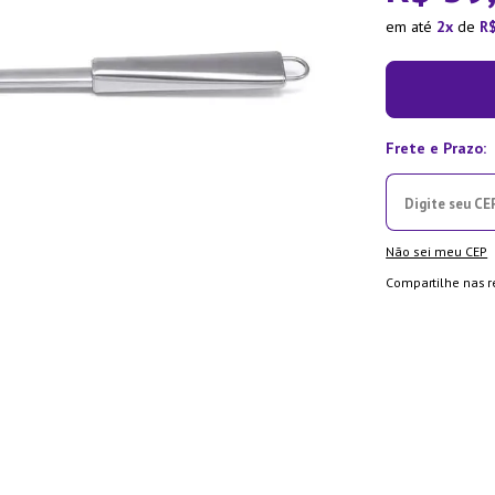
la Pressão
em até
2
de
R
Não sei meu CEP
Compartilhe nas r