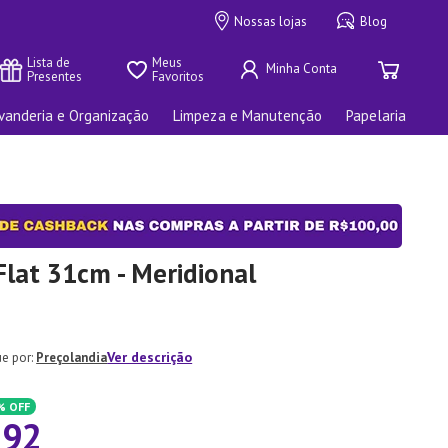
Nossas lojas
Blog
Lista de 
Meus 
Presentes
Favoritos
vanderia e Organização
Limpeza e Manutenção
Papelaria
lat 31cm - Meridional
Ver descrição
Preçolandia
%
OFF
,
92