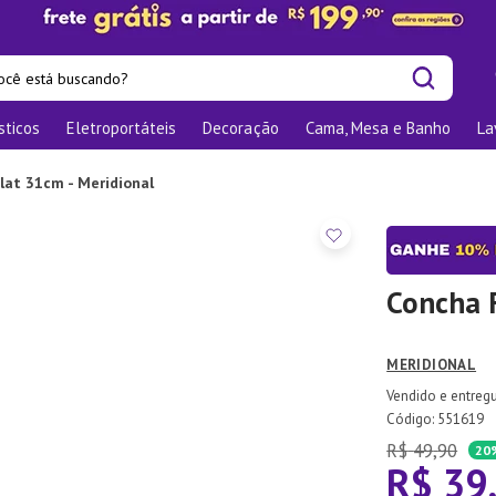
cê está buscando?
sticos
Eletroportáteis
Decoração
Cama, Mesa e Banho
La
is buscados
os
lat 31cm - Meridional
las
nizadores
bu
Concha F
o
MERIDIONAL
te
:
551619
elho Jantar
R$
49
,
90
20
R$
39
ra