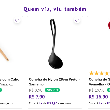
Quem viu, viu também
ne com Cabo
Concha de Nylon 28cm Preto -
Concha de S
inza -
Sanremo
Vermelha - 
R$
9
,
90
R$
19
,
90
F
20%
OFF
R$
7
,
90
R$
16
,
90
sem juros
Em até
1
de
R$
7
,
90
sem juros
Em até
1
de
R