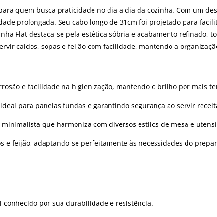
 para quem busca praticidade no dia a dia da cozinha. Com um desi
idade prolongada. Seu cabo longo de 31cm foi projetado para facil
nha Flat destaca-se pela estética sóbria e acabamento refinado, t
ervir caldos, sopas e feijão com facilidade, mantendo a organização
orrosão e facilidade na higienização, mantendo o brilho por mais t
ideal para panelas fundas e garantindo segurança ao servir recei
 minimalista que harmoniza com diversos estilos de mesa e utensíl
dos e feijão, adaptando-se perfeitamente às necessidades do prepar
 conhecido por sua durabilidade e resistência.