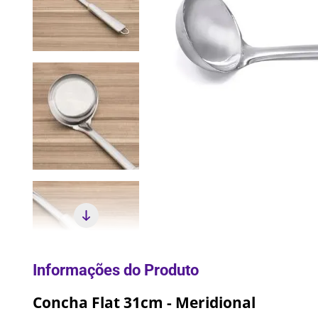
10
º
Pane
Concha Flat 31cm - Meridional