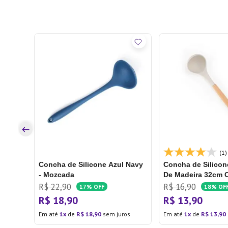
1cm -
os
(1)
Concha de Silicone Azul Navy
Concha de Silico
- Mozcada
De Madeira 32cm C
Mozcada
R$
22
,
90
R$
16
,
90
17%
OFF
18%
OF
R$
18
,
90
R$
13
,
90
Em até
1
de
R$
18
,
90
sem juros
Em até
1
de
R$
13
,
90