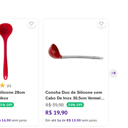
Concha
R$
49
R$
3
Em até
(1)
ilicone 28cm
Concha Duo de Silicone com
Oikos
Cabo De Inox 30,5cm Vermelha
- Brinox
R$
39
,
90
15%
OFF
50%
OFF
R$
19
,
90
$
16
,
90
sem juros
Em até
1
de
R$
19
,
90
sem juros