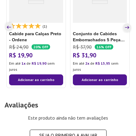
(1)
Cabide para Calças Preto
Conjunto de Cabides
- Ordene
Emborrachados 5 Peças
Preto - Lyor
R$
24
,
90
R$
37
,
90
20%
OFF
16%
OFF
R$
19
,
90
R$
31
,
90
Em até
1
de
R$
19
,
90
sem
Em até
2
de
R$
15
,
95
sem
juros
juros
Adicionar ao carrinho
Adicionar ao carrinho
Avaliações
Este produto ainda não tem avaliações
SEJA O PRIMEIRO A AVALIAR