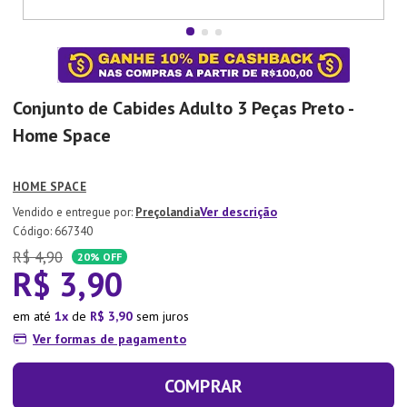
7
º
Xicara
8
º
Tapete
9
º
Aparelho Jantar
Conjunto de Cabides Adulto 3 Peças Preto -
10
º
Lixeira
Home Space
HOME SPACE
Ver descrição
Preçolandia
:
667340
R$
4
,
90
20%
OFF
R$
3
,
90
em até
1
de
R$
3
,
90
sem juros
Ver formas de pagamento
COMPRAR