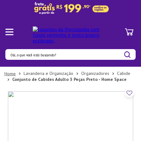
Olá, o que você está buscando?
Termos mais buscados
Lavanderia e Organização
Organizadores
Cabide
Conjunto de Cabides Adulto 3 Peças Preto - Home Space
1
º
Pratos
2
º
Panelas
3
º
Organizadores
4
º
Bambu
5
º
Prato
6
º
Copo