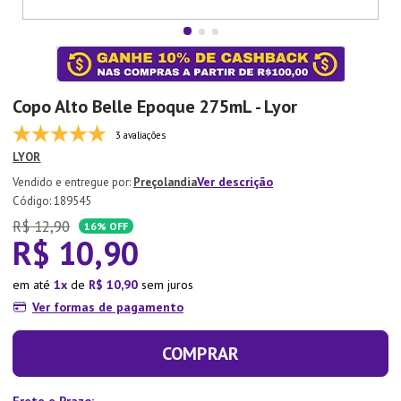
7
º
Tapete
8
º
Aparelho Jantar
9
º
Xicara
Copo Alto Belle Epoque 275mL - Lyor
10
º
Lixeira
3 avaliações
LYOR
Ver descrição
Preçolandia
:
189545
R$
12
,
90
16%
OFF
R$
10
,
90
em até
1
de
R$
10
,
90
sem juros
Ver formas de pagamento
COMPRAR