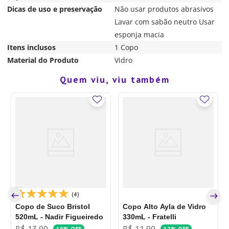
Dicas de uso e preservação
Não usar produtos abrasivos
Lavar com sabão neutro Usar
esponja macia
Itens inclusos
1 Copo
Material do Produto
Vidro
Quem viu, viu também
(4)
Copo de Suco Bristol
Copo Alto Ayla de Vidro
520mL - Nadir Figueiredo
330mL - Fratelli
R$
13
,
90
R$
11
,
90
19%
OFF
17%
OFF