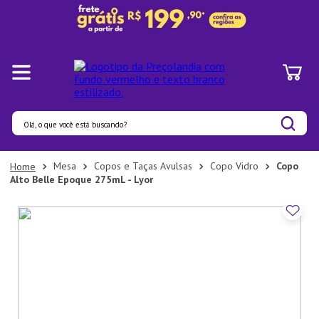
Olá, o que você está buscando?
Termos mais buscados
Mesa
Copos e Taças Avulsas
Copo Vidro
Copo
Alto Belle Epoque 275mL - Lyor
1
º
Panelas
2
º
Pratos
3
º
Organizadores
4
º
Bambu
5
º
Prato
6
º
Copo