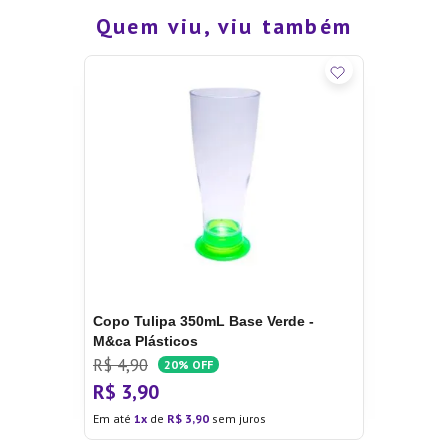
Quem viu, viu também
Copo Tulipa 350mL Base Verde -
M&ca Plásticos
R$
4
,
90
20%
OFF
R$
3
,
90
Em até
1
de
R$
3
,
90
sem juros