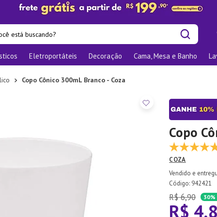
cê está buscando?
sticos
Eletroportáteis
Decoração
Cama, Mesa e Banho
La
is buscados
os
lico
Copo Cônico 300mL Branco - Coza
las
nizadores
bu
Copo Cô
o
COZA
te
:
942421
elho Jantar
R$
6
,
90
30%
R$
4
,
ra