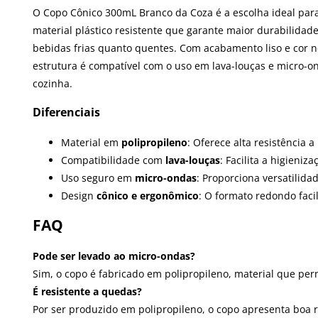
O Copo Cônico 300mL Branco da Coza é a escolha ideal para
material plástico resistente que garante maior durabilida
bebidas frias quanto quentes. Com acabamento liso e cor n
estrutura é compatível com o uso em lava-louças e micro-on
cozinha.
Diferenciais
Material em
polipropileno
: Oferece alta resistência 
Compatibilidade com
lava-louças
: Facilita a higieni
Uso seguro em
micro-ondas
: Proporciona versatilid
Design
cônico e ergonômico
: O formato redondo fac
FAQ
Pode ser levado ao micro-ondas?
Sim, o copo é fabricado em polipropileno, material que pe
É resistente a quedas?
Por ser produzido em polipropileno, o copo apresenta boa 