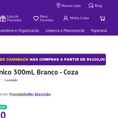
Nossas lojas
Blog
Lista de 
Meus 
Presentes
Favoritos
vanderia e Organização
Limpeza e Manutenção
Papelaria
nico 300mL Branco - Coza
1 avaliação
Ver descrição
Preçolandia
OFF
80