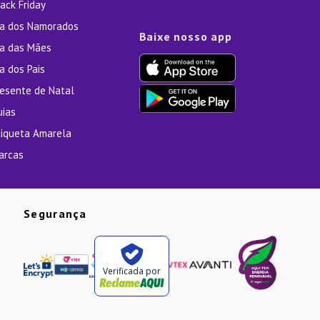
ack Friday
ia dos Namorados
Baixe nosso app
ia das Mães
a dos Pais
resente de Natal
uias
tiqueta Amarela
arcas
Segurança
Verificada por