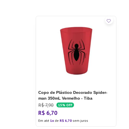
Copo de Plástico Decorado Spider-
man 350mL Vermelho - Tiba
R$
7
,
90
15%
OFF
R$
6
,
70
Em até
1
de
R$
6
,
70
sem juros