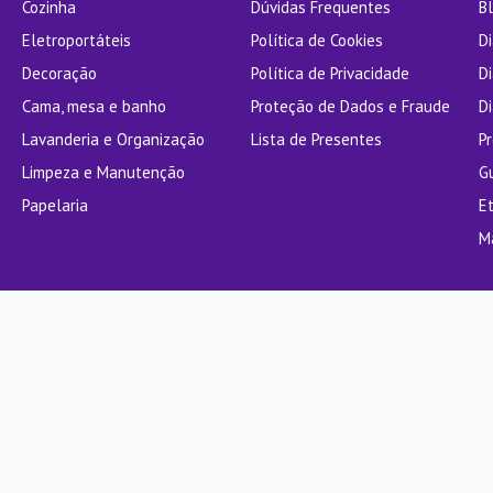
Cozinha
Dúvidas Frequentes
Bl
Eletroportáteis
Política de Cookies
D
Decoração
Política de Privacidade
D
Cama, mesa e banho
Proteção de Dados e Fraude
Di
Lavanderia e Organização
Lista de Presentes
P
Limpeza e Manutenção
G
Papelaria
E
M