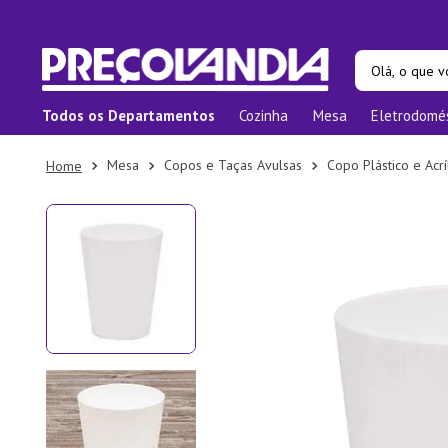
Olá, o que vo
Todos os Departamentos
Cozinha
Mesa
Eletrodomé
Termos ma
1
º
Prat
Mesa
Copos e Taças Avulsas
Copo Plástico e Acrí
2
º
Pane
3
º
Orga
4
º
Bam
5
º
Prat
6
º
Tape
7
º
Copo
8
º
Apar
9
º
Lixei