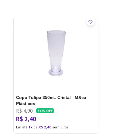
Copo Tulipa 350mL Cristal - M&ca
Plásticos
R$
4
,
90
51%
OFF
R$
2
,
40
Em até
1
de
R$
2
,
40
sem juros