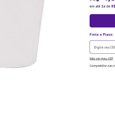
la Pressão
em até
1
de
R
Não sei meu CEP
Compartilhe nas r