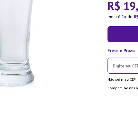
R$
19
ra
em até
1
de
R
Não sei meu CEP
Compartilhe nas r