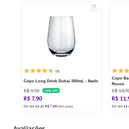
(9)
Copo Bai
Copo Long Drink Dubai 350mL - Nadir
Rocco
R$
9
,
90
R$
14
,
9
20%
OFF
R$
7
,
90
R$
11
,
Em até
1
de
R$
7
,
90
sem juros
Em até
1
Avaliações