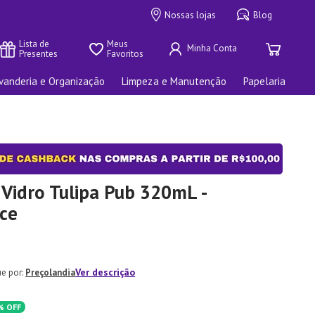
Nossas lojas
Blog
Lista de 
Meus 
Presentes
Favoritos
vanderia e Organização
Limpeza e Manutenção
Papelaria
Vidro Tulipa Pub 320mL -
ce
Ver descrição
Preçolandia
%
OFF