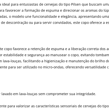
a ideal para entusiastas de cervejas do tipo Pilsen que buscam 
 para favorecer a formação de espuma e direcionar os aromas do lú
dadas, o modelo une funcionalidade e elegância, apresentando uma
 de descontração ou para servir convidados, este copo oferece a e
ste copo favorece a retenção de espuma e a liberação correta dos ar
ior estabilidade e segurança ao manusear o copo, evitando tombam
m lava-louças, facilitando a higienização e manutenção do brilho d
iciente para ser utilizado no micro-ondas, oferecendo versatilidad
er lavado em lava-louças sem comprometer sua integridade.
nte para valorizar as características sensoriais de cervejas do t