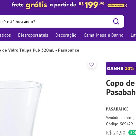
cê está buscando?
sticos
Eletroportáteis
Decoração
Cama, Mesa e Banho
La
is buscados
os
 de Vidro Tulipa Pub 320mL - Pasabahce
las
nizadores
bu
Copo de 
Pasabah
o
PASABAHCE
ra
te
:
569429
R$
24
,
90
elho Jantar
20