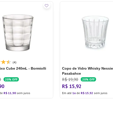
(4)
xo Cube 240mL - Bormiolli
Copo de Vidro Whisky Nessie
Pasabahce
0
R$
19
,
90
20%
OFF
20%
OFF
90
R$
15
,
92
de
R$
11
,
90
sem juros
Em até
1
de
R$
15
,
92
sem juros