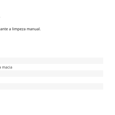
.
urante a limpeza manual.
a macia