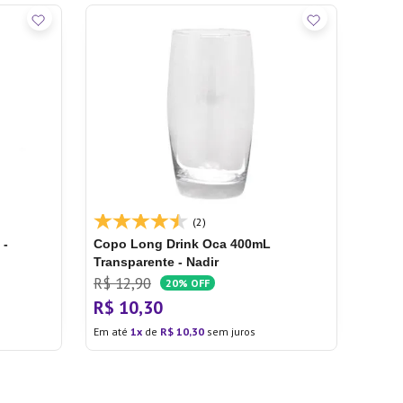
(2)
 -
Copo Long Drink Oca 400mL
Transparente - Nadir
R$
12
,
90
20%
OFF
R$
10
,
30
Em até
1
de
R$
10
,
30
sem juros