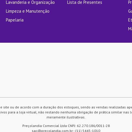
Lavanderia e Organização
Lista de Presentes
P
Limpeza e Manutenção
G
Papelaria
E
M
e site ou de acordo com a duração dos estoques, sendo as vendas realizadas ap
vos para a loja virtual, não restando nenhuma obrigação de prática similar nas l
meramente ilustrativas.
Preçolandia Comercial Ltda CNPJ: 62.270.186/0011-28
sac@precolandia.com.br - (11) 5445-1010