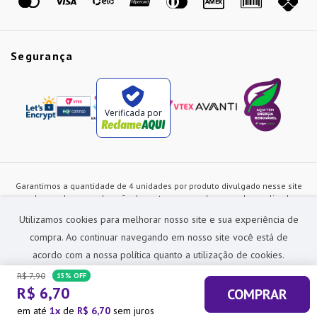
Segurança
Verificada por
Garantimos a quantidade de 4 unidades por produto divulgado nesse site
ou de acordo com a duração dos estoques, sendo as vendas realizadas
apenas no varejo. Os preços e as condições de pagamento poderão ser
Utilizamos cookies para melhorar nosso site e sua experiência de
alterados a qualquer instante sem prévia comunicação e são exclusivos
para a loja virtual, não restando nenhuma obrigação de prática similar nas
compra. Ao continuar navegando em nosso site você está de
lojas físicas da rede Preçolandia. Todas as imagens dos produtos são
acordo com a nossa política quanto a utilização de cookies.
meramente ilustrativas.
R$
7
,
90
15%
OFF
Preçolandia Comercial Ltda CNPJ: 62.270.186/0011-28
R$
6
,
70
COMPRAR
sac@precolandia.com.br - (11) 5445-1010
ACEITAR E FECHAR
em até
1
de
R$
6
,
70
sem juros