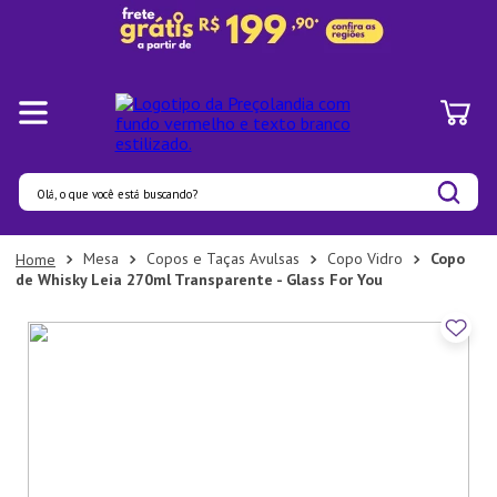
Olá, o que você está buscando?
Termos mais buscados
Mesa
Copos e Taças Avulsas
Copo Vidro
Copo
de Whisky Leia 270ml Transparente - Glass For You
1
º
Panelas
2
º
Pratos
3
º
Organizadores
4
º
Bambu
5
º
Prato
6
º
Copo