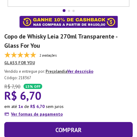
7
º
Tapete
8
º
Aparelho Jantar
9
º
Xicara
Copo de Whisky Leia 270ml Transparente -
10
º
Lixeira
Glass For You
2 avaliações
GLASS FOR YOU
Ver descrição
Preçolandia
:
218367
R$
7
,
90
15%
OFF
R$
6
,
70
em até
1
de
R$
6
,
70
sem juros
Ver formas de pagamento
COMPRAR