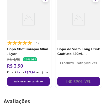
(11)
Copo Shot Coração 50mL
Copo de Vidro Long Drink
- Lyor
Graffiato 420mL
Transparente - Hauskraft
R$
4
,
90
20%
OFF
Produto Indisponível
R$
3
,
90
Em até
1
de
R$
3
,
90
sem juros
INDISPONÍVEL
Adicionar ao carrinho
Avaliações