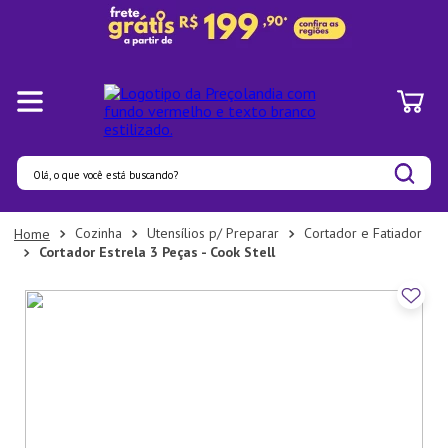
Olá, o que você está buscando?
Termos mais buscados
Cozinha
Utensílios p/ Preparar
Cortador e Fatiador
Cortador Estrela 3 Peças - Cook Stell
1
º
Panelas
2
º
Pratos
3
º
Organizadores
4
º
Bambu
5
º
Prato
6
º
Copo