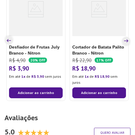
Desfiador de Frutas July
Cortador de Batata Palito
Branco - Nitron
Branco - Nitron
R$
4
,
90
R$
22
,
90
20%
OFF
17%
OFF
R$
3
,
90
R$
18
,
90
Em até
1
de
R$
3
,
90
sem juros
Em até
1
de
R$
18
,
90
sem
juros
Adicionar ao carrinho
Adicionar ao carrinho
Avaliações
5.0
QUERO AVALIAR