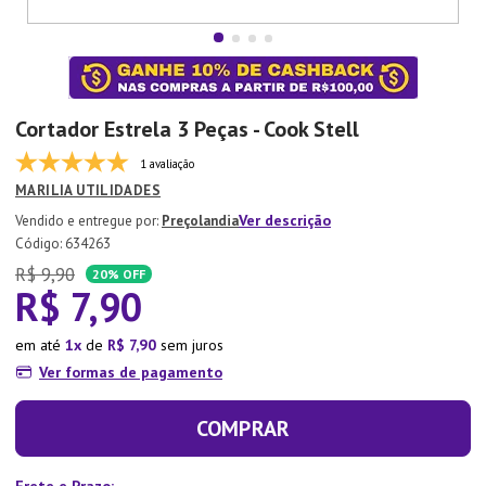
7
º
Aparelho Jantar
8
º
Xicara
9
º
Tapete
Cortador Estrela 3 Peças - Cook Stell
10
º
Lixeira
1 avaliação
MARILIA UTILIDADES
Ver descrição
Preçolandia
:
634263
R$
9
,
90
20%
OFF
R$
7
,
90
em até
1
de
R$
7
,
90
sem juros
Ver formas de pagamento
COMPRAR