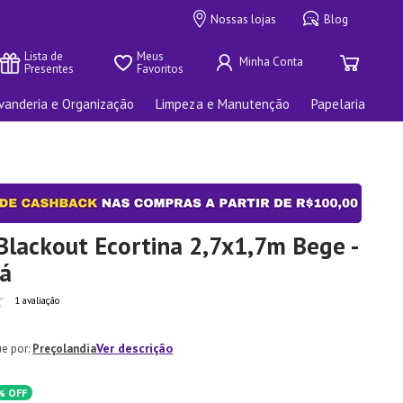
Nossas lojas
Blog
Lista de 
Meus 
Presentes
Favoritos
vanderia e Organização
Limpeza e Manutenção
Papelaria
Blackout Ecortina 2,7x1,7m Bege -
á
1 avaliação
Ver descrição
Preçolandia
%
OFF