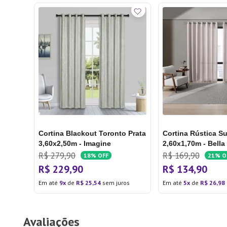
Cortina Blackout Toronto Prata
Cortina Rústica Su
3,60x2,50m - Imagine
2,60x1,70m - Bella
R$
279
,
90
R$
169
,
90
18%
OFF
21%
O
R$
229
,
90
R$
134
,
90
Em até
9
de
R$
25
,
54
sem juros
Em até
5
de
R$
26
,
98
Avaliações