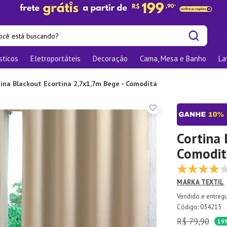
cê está buscando?
sticos
Eletroportáteis
Decoração
Cama, Mesa e Banho
La
is buscados
las
tina Blackout Ecortina 2,7x1,7m Bege - Comoditá
os
nizadores
bu
Cortina 
Comodit
o
MARKA TEXTIL
te
elho Jantar
:
034215
R$
79
,
90
ra
19