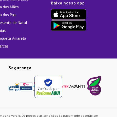
Baixe nosso app
ia das Mães
a dos Pais
resente de Natal
uias
tiqueta Amarela
arcas
Segurança
Verificada por
enas no varejo. Os preços e as condições de pagamento poderão ser