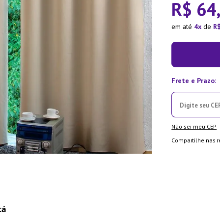
R$
64
ra
em até
4
de
R
Não sei meu CEP
Compartilhe nas r
tá