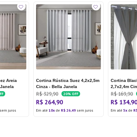
ez Areia
Cortina Rústica Suez 4,2x2,5m
Cortina Blac
 Janela
Cinza - Bella Janela
2,7x2,4m Ci
R$
329
,
90
R$
169
,
90
FF
20%
OFF
R$
264
,
90
R$
134
,
9
sem juros
Em até
10
de
R$
26
,
49
sem juros
Em até
5
de
R