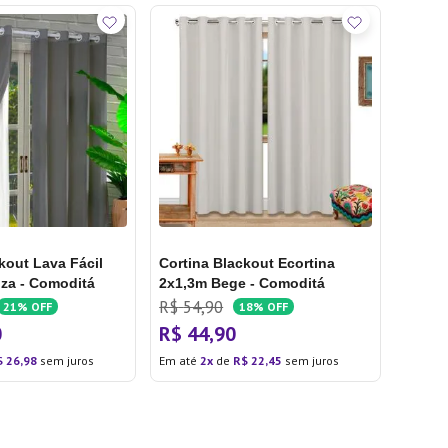
kout Lava Fácil
Cortina Blackout Ecortina
nza - Comoditá
2x1,3m Bege - Comoditá
R$
54
,
90
21%
OFF
18%
OFF
0
R$
44
,
90
$
26
,
98
sem juros
Em até
2
de
R$
22
,
45
sem juros