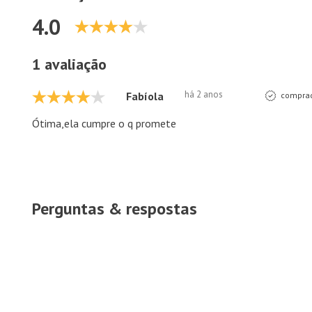
4.0
1 avaliação
há 2 anos
Fabíola
comprad
Ótima,ela cumpre o q promete
Perguntas & respostas