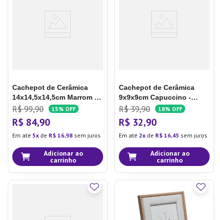
7
º
Xicara
8
º
Tapete
9
º
Aparelho Jantar
10
º
Lixeira
Cachepot de Cerâmica
Cachepot de Cerâmica
14x14,5x14,5cm Marrom -
9x9x9cm Capuccino -
Hub.me
Hub.me
R$
99
,
90
R$
39
,
90
15%
OFF
18%
OFF
R$
84
,
90
R$
32
,
90
Em até
5
de
R$
16
,
98
sem juros
Em até
2
de
R$
16
,
45
sem juros
Adicionar ao
Adicionar ao
carrinho
carrinho