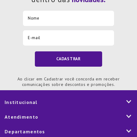
CADASTRAR
Ao clicar em Cadastrar você concorda em receber
comunicações sobre descontos e promoções.
Institucional
História
Atendimento
Visão e Valores
2ª via de Notal Fiscal
Departamentos
Nossas Lojas