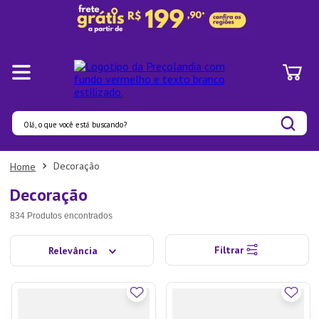
Olá, o que você está buscando?
Termos mais buscados
Decoração
1
º
Pratos
Decoração
2
º
Panelas
834
Produtos
3
º
Organizadores
Filtrar
Relevância
4
º
Bambu
5
º
Prato
6
º
Copo