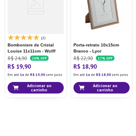
(2)
Bomboniere de Cristal
Porta-retrato 10x15cm
Louise 11x11cm - Wolff
Branco - Lyor
R$
24
,
90
R$
22
,
90
20%
OFF
17%
OFF
R$
19
,
90
R$
18
,
90
Em até
1
de
R$
19
,
90
sem juros
Em até
1
de
R$
18
,
90
sem juros
Adicionar ao
Adicionar ao
carrinho
carrinho