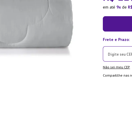
ra
em até
9
de
R
Não sei meu CEP
Compartilhe nas r