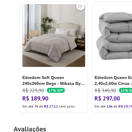
Edredom Soft Queen
Edredom Queen E
240x260cm Bege - Mikasa By
2,40x2,60m Cinza 
Chalesco
R$
229
,
90
R$
349
,
90
17%
OFF
15%
O
R$
189
,
90
R$
297
,
00
Em até
7
de
R$
27
,
12
sem juros
Em até
10
de
R$
29
,
7
Avaliações