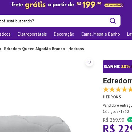
cê está buscando?
sticos
Eletroportáteis
Decoração
Cama, Mesa e Banho
La
is buscados
las
Edredom Queen Algodão Branco - Hedrons
os
nizadores
bu
Edredom
o
HEDRONS
te
:
571750
elho Jantar
R$
269
,
90
1
R$
22
ra