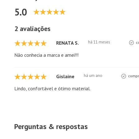
5.0
2 avaliações
há 11 meses
RENATA S.
c
Não conhecia a marca e amei!!!
há um ano
Gislaine
compra
Lindo, confortável e ótimo material.
Perguntas & respostas