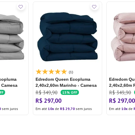
(1)
copluma
Edredom Queen Ecopluma
Edredom Qu
- Camesa
2,40x2,60m Marinho - Camesa
2,40x2,60m 
R$
349
,
90
R$
349
,
90
FF
15%
OFF
R$
297
,
00
R$
297
,
0
0
sem juros
Em até
10
de
R$
29
,
70
sem juros
Em até
10
de