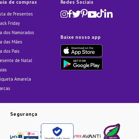
uia de compras
Redes Sociais
ista de Presentes
ack Friday
ia dos Namorados
Baixe nosso app
ia das Mães
a dos Pais
resente de Natal
uias
tiqueta Amarela
arcas
Segurança
Verificada por