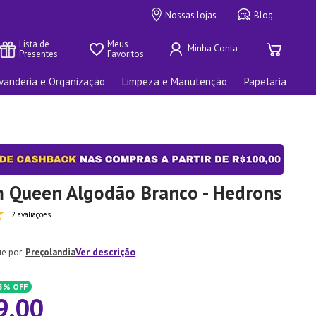
Nossas lojas
Blog
Lista de 
Meus 
Presentes
Favoritos
vanderia e Organização
Limpeza e Manutenção
Papelaria
 Queen Algodão Branco - Hedrons
2 avaliações
Ver descrição
Preçolandia
5%
OFF
9
,
00