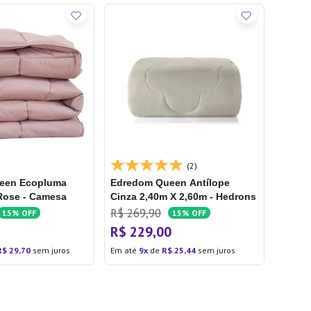
(2)
een Ecopluma
Edredom Queen Antílope
Rose - Camesa
Cinza 2,40m X 2,60m - Hedrons
R$
269
,
90
15%
OFF
15%
OFF
0
R$
229
,
00
R$
29
,
70
sem juros
Em até
9
de
R$
25
,
44
sem juros