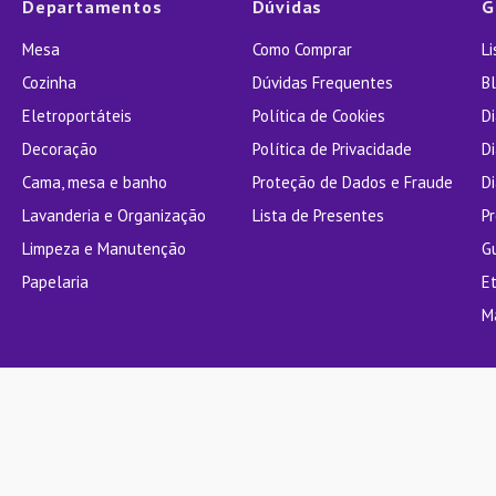
Departamentos
Dúvidas
G
Mesa
Como Comprar
L
Cozinha
Dúvidas Frequentes
Bl
Eletroportáteis
Política de Cookies
D
Decoração
Política de Privacidade
D
Cama, mesa e banho
Proteção de Dados e Fraude
Di
Lavanderia e Organização
Lista de Presentes
P
Limpeza e Manutenção
G
Papelaria
E
M