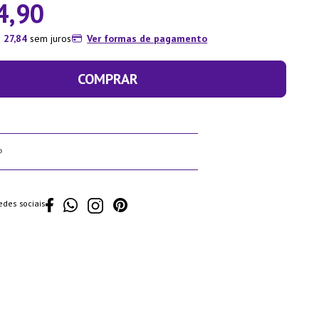
4
,
90
$
27
,
84
sem juros
Ver formas de pagamento
COMPRAR
edes sociais