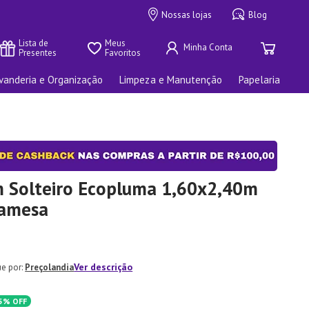
Nossas lojas
Blog
Lista de 
Meus 
Presentes
Favoritos
vanderia e Organização
Limpeza e Manutenção
Papelaria
 Solteiro Ecopluma 1,60x2,40m
Camesa
Ver descrição
Preçolandia
5%
OFF