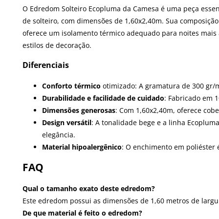
O Edredom Solteiro Ecopluma da Camesa é uma peça essenci
de solteiro, com dimensões de 1,60x2,40m. Sua composiçã
oferece um isolamento térmico adequado para noites mais 
estilos de decoração.
Diferenciais
Conforto térmico
otimizado: A gramatura de 300 gr/m
Durabilidade e facilidade de cuidado
: Fabricado em 1
Dimensões generosas
: Com 1,60x2,40m, oferece cobe
Design versátil
: A tonalidade bege e a linha Ecoplu
elegância.
Material hipoalergênico
: O enchimento em poliéster
FAQ
Qual o tamanho exato deste edredom?
Este edredom possui as dimensões de 1,60 metros de largur
De que material é feito o edredom?