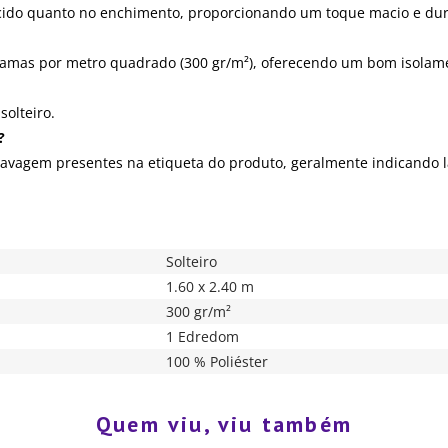
cido quanto no enchimento, proporcionando um toque macio e dur
amas por metro quadrado (300 gr/m²), oferecendo um bom isolame
solteiro.
?
 lavagem presentes na etiqueta do produto, geralmente indicand
Solteiro
1.60 x 2.40 m
300 gr/m²
1 Edredom
100 % Poliéster
Quem viu, viu também