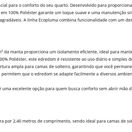
al para o conforto do seu quarto. Desenvolvido para proporciona
o em 100% Poliéster garante um toque suave e uma manutenção si
agradáveis. A linha Ecopluma combina funcionalidade com um des
² da manta proporciona um isolamento eficiente, ideal para mante
00% Poliéster, este edredom é resistente ao uso diário e simples
rtura ampla para camas de solteiro, garantindo que você permaneç
ma permitem que o edredom se adapte facilmente a diversos ambi
 é uma excelente opção para quem busca conforto sem abrir mão d
a por 2,40 metros de comprimento, sendo ideal para camas de sol