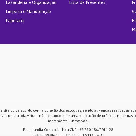
Lavanderia e Organização
Lista de Presentes
P
Limpeza e Manutenção
G
Papelaria
E
M
e site ou de acordo com a duração dos estoques, sendo as vendas realizadas ap
vos para a loja virtual, não restando nenhuma obrigação de prática similar nas l
meramente ilustrativas.
Preçolandia Comercial Ltda CNPJ: 62.270.186/0011-28
sac@precolandia.com.br - (11) 5445-1010