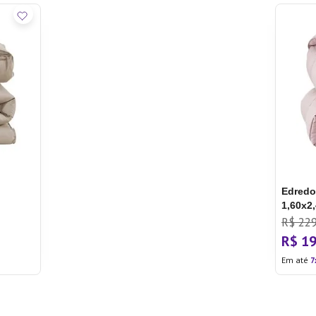
Edredo
1,60x2
R$
22
R$
1
Em até
7