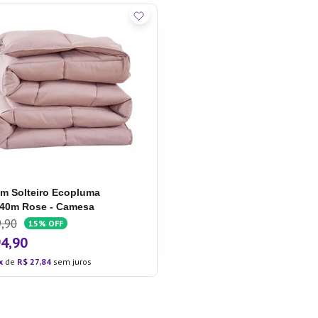
m Solteiro Ecopluma
,40m Rose - Camesa
9
,
90
15%
OFF
94
,
90
de
R$
27
,
84
sem juros