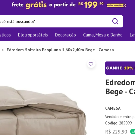
cê está buscando?
sticos
Eletroportáteis
Decoração
Cama, Mesa e Banho
La
is buscados
os
Edredom Solteiro Ecopluma 1,60x2,40m Bege - Camesa
las
nizadores
bu
Edredom
Bege - 
o
CAMESA
ra
te
:
285099
R$
229
,
90
elho Jantar
1