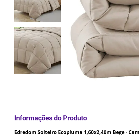
10
º
Lixei
Edredom Solteiro Ecopluma 1,60x2,40m Bege - Ca