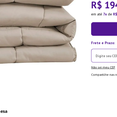
R$
19
ra
em até
7
de
R
Não sei meu CEP
Compartilhe nas r
mesa