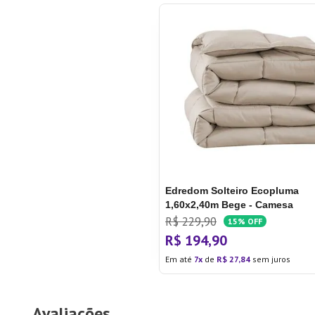
Edredom Solteiro Ecopluma
1,60x2,40m Bege - Camesa
R$
229
,
90
15%
OFF
R$
194
,
90
Em até
7
de
R$
27
,
84
sem juros
Avaliações