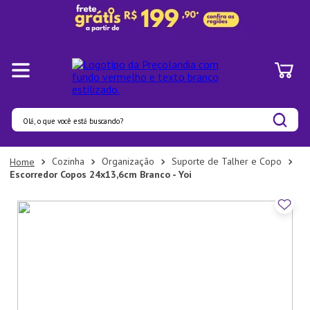
Olá, o que você está buscando?
Termos mais buscados
Cozinha
Organização
Suporte de Talher e Copo
Escorredor Copos 24x13,6cm Branco - Yoi
1
º
Pratos
2
º
Panelas
3
º
Organizadores
4
º
Bambu
5
º
Prato
6
º
Copo