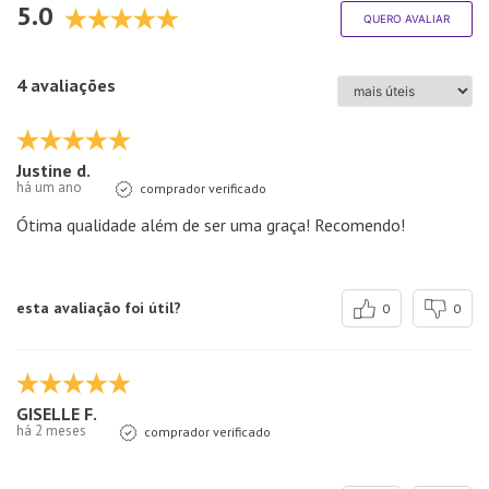
5.0
QUERO AVALIAR
4 avaliações
Justine d.
há um ano
comprador verificado
Ótima qualidade além de ser uma graça! Recomendo!
esta avaliação foi útil?
0
0
GISELLE F.
há 2 meses
comprador verificado