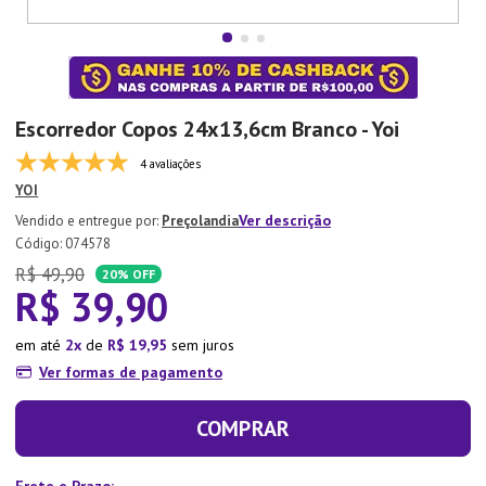
7
º
Xicara
8
º
Tapete
9
º
Aparelho Jantar
Escorredor Copos 24x13,6cm Branco - Yoi
10
º
Lixeira
4 avaliações
YOI
Ver descrição
Preçolandia
:
074578
R$
49
,
90
20%
OFF
R$
39
,
90
em até
2
de
R$
19
,
95
sem juros
Ver formas de pagamento
COMPRAR