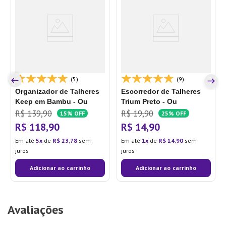
(5)
(9)
Organizador de Talheres
Escorredor de Talheres
Keep em Bambu - Ou
Trium Preto - Ou
R$
139
,
90
R$
19
,
90
15%
OFF
25%
OFF
R$
118
,
90
R$
14
,
90
Em até
5
de
R$
23
,
78
sem
Em até
1
de
R$
14
,
90
sem
juros
juros
Adicionar ao carrinho
Adicionar ao carrinho
Avaliações