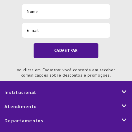
CADASTRAR
Ao clicar em Cadastrar você concorda em receber
comunicações sobre descontos e promoções.
Institucional
História
Atendimento
Visão e Valores
2ª via de Notal Fiscal
Departamentos
Nossas Lojas
Aplicativo
Vendas Corporativas
Mesa