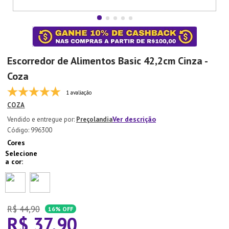
7
º
Copo
8
º
Aparelho Jantar
9
º
Lixeira
Escorredor de Alimentos Basic 42,2cm Cinza -
10
º
Panela Pressão
Coza
1 avaliação
COZA
Ver descrição
Preçolandia
:
996300
Cores
R$
44
,
90
16%
OFF
R$
37
,
90