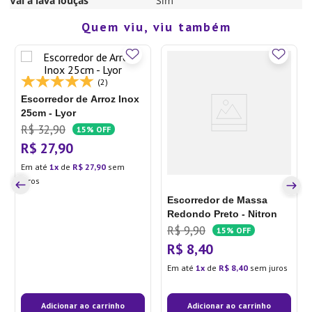
Vai à lava louças
Sim
Quem viu, viu também
(2)
Escorredor de Arroz Inox
25cm - Lyor
R$
32
,
90
15%
OFF
R$
27
,
90
Em até
1
de
R$
27
,
90
sem
juros
Escorredor de Massa
Redondo Preto - Nitron
R$
9
,
90
15%
OFF
R$
8
,
40
Em até
1
de
R$
8
,
40
sem juros
Adicionar ao carrinho
Adicionar ao carrinho