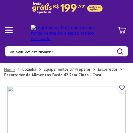
Olá, o que você está buscando?
Termos mais buscados
Cozinha
Equipamentos p/ Preparar
Escorredor
Escorredor de Alimentos Basic 42,2cm Cinza - Coza
1
º
Pratos
2
º
Panelas
3
º
Organizadores
4
º
Bambu
5
º
Prato
6
º
Tapete