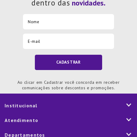
dentro das
CADASTRAR
Ao clicar em Cadastrar você concorda em receber
comunicações sobre descontos e promoções.
Institucional
História
Atendimento
Visão e Valores
2ª via de Notal Fiscal
Departamentos
Nossas Lojas