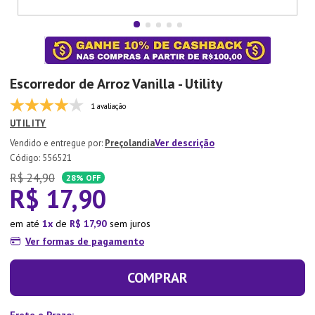
7
º
Aparelho Jantar
8
º
Xicara
9
º
Tapete
Escorredor de Arroz Vanilla - Utility
10
º
Lixeira
1 avaliação
UTILITY
Ver descrição
Preçolandia
:
556521
R$
24
,
90
28%
OFF
R$
17
,
90
em até
1
de
R$
17
,
90
sem juros
Ver formas de pagamento
COMPRAR