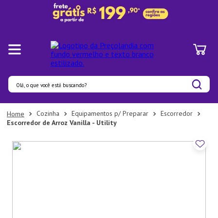
Olá, o que você está buscando?
Termos mais buscados
Cozinha
Equipamentos p/ Preparar
Escorredor
Escorredor de Arroz Vanilla - Utility
1
º
Panelas
2
º
Pratos
3
º
Organizadores
4
º
Bambu
5
º
Prato
6
º
Copo