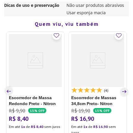
Dicas de uso e preservação
Não usar produtos abrasivos
Usar esponja macia
Quem viu, viu também
(4)
Escorredor de Massa
Escorredor de Massas
Redondo Preto - Nitron
34,8cm Preto- Nitron
R$
9
,
90
R$
19
,
90
15%
OFF
15%
OFF
R$
8
,
40
R$
16
,
90
Em até
1
de
R$
8
,
40
sem juros
Em até
1
de
R$
16
,
90
sem
juros