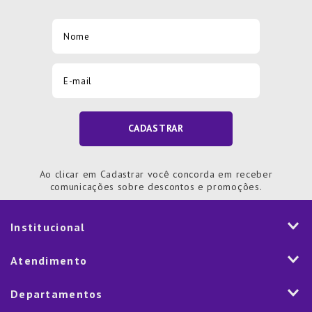
CADASTRAR
Ao clicar em Cadastrar você concorda em receber
comunicações sobre descontos e promoções.
Institucional
História
Atendimento
Visão e Valores
2ª via de Notal Fiscal
Departamentos
Nossas Lojas
Aplicativo