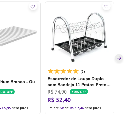
Escor
Compac
R$
27
,
R$
2
Em até
(2)
Escorredor de Louça Duplo
Trium Branco - Ou
com Bandeja 11 Pratos Preto /
Prata - Arthi
R$
74
,
90
20%
OFF
30%
OFF
R$
52
,
40
$
15
,
95
sem juros
Em até
3
de
R$
17
,
46
sem juros