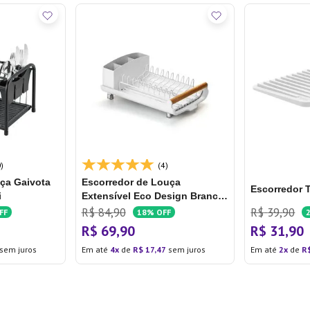
)
(4)
ça Gaivota
Escorredor de Louça
Escorredor 
i
Extensível Eco Design Branco
- Arthi
R$
84
,
90
R$
39
,
90
FF
18%
OFF
R$
69
,
90
R$
31
,
90
sem juros
Em até
4
de
R$
17
,
47
sem juros
Em até
2
de
R