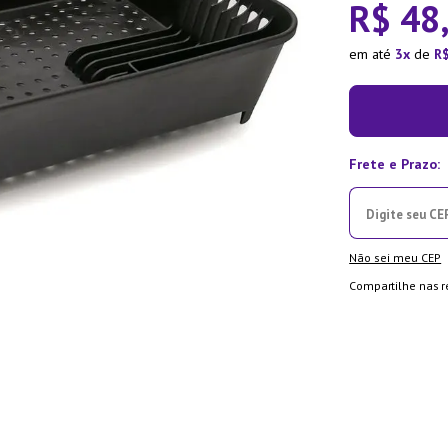
R$
48
ra
em até
3
de
R
Não sei meu CEP
Compartilhe nas r