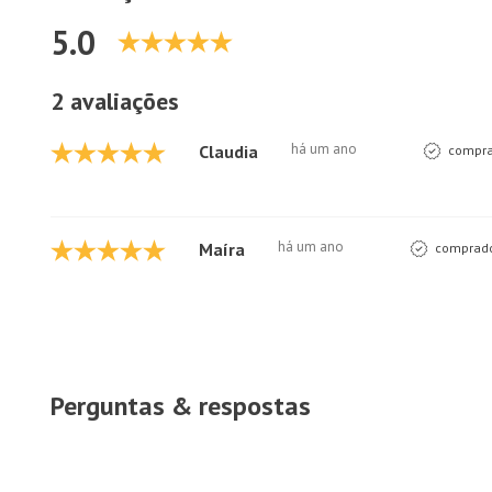
5.0
2 avaliações
há um ano
Claudia
compra
há um ano
Maíra
comprado
Perguntas & respostas