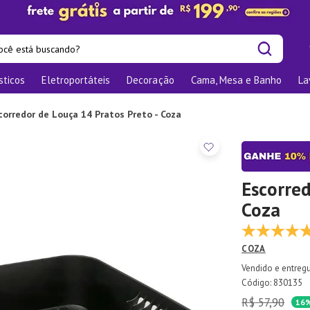
cê está buscando?
sticos
Eletroportáteis
Decoração
Cama, Mesa e Banho
La
is buscados
las
corredor de Louça 14 Pratos Preto - Coza
os
nizadores
bu
Escorred
Coza
o
COZA
te
elho Jantar
:
830135
R$
57
,
90
ra
16