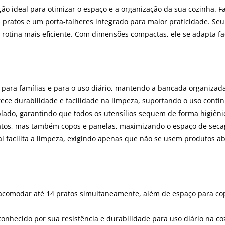
ção ideal para otimizar o espaço e a organização da sua cozinha. Fa
4 pratos e um porta-talheres integrado para maior praticidade. S
 rotina mais eficiente. Com dimensões compactas, ele se adapta fa
l para famílias e para o uso diário, mantendo a bancada organizad
rece durabilidade e facilidade na limpeza, suportando o uso contín
lado, garantindo que todos os utensílios sequem de forma higiêni
atos, mas também copos e panelas, maximizando o espaço de sec
ial facilita a limpeza, exigindo apenas que não se usem produtos ab
acomodar até 14 pratos simultaneamente, além de espaço para co
conhecido por sua resistência e durabilidade para uso diário na co