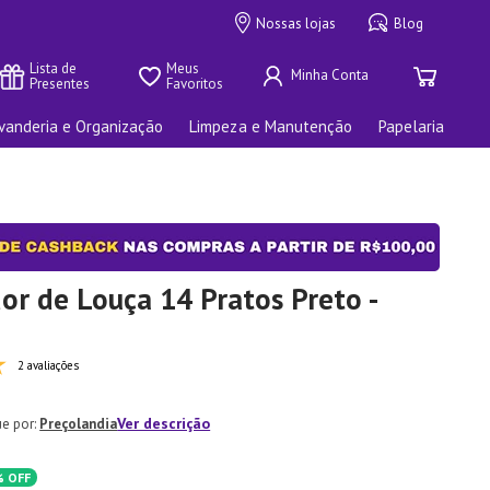
Nossas lojas
Blog
Lista de 
Meus 
Presentes
Favoritos
vanderia e Organização
Limpeza e Manutenção
Papelaria
or de Louça 14 Pratos Preto -
2 avaliações
Ver descrição
Preçolandia
%
OFF