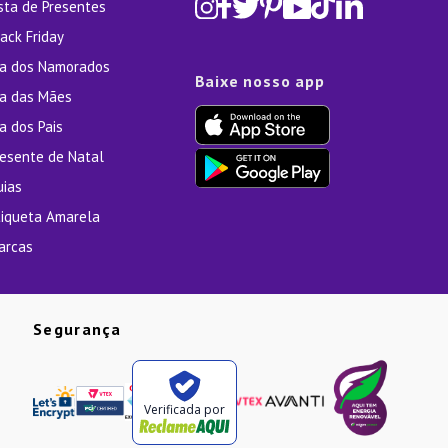
ista de Presentes
ack Friday
ia dos Namorados
Baixe nosso app
ia das Mães
a dos Pais
resente de Natal
uias
tiqueta Amarela
arcas
Segurança
Verificada por