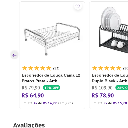
os
(13)
(10
Escorredor de Louça Cama 12
Escorredor de Lou
Pratos Prata - Arthi
Duplo Black - Arth
R$
79
,
90
R$
109
,
90
19%
OFF
28%
O
R$
64
,
90
R$
78
,
90
Em até
4
de
R$
16
,
22
sem juros
Em até
5
de
R$
15
,
78
Avaliações