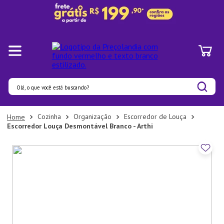
Olá, o que você está buscando?
Termos mais buscados
Cozinha
Organização
Escorredor de Louça
Escorredor Louça Desmontável Branco - Arthi
1
º
Panelas
2
º
Pratos
3
º
Organizadores
4
º
Bambu
5
º
Prato
6
º
Copo