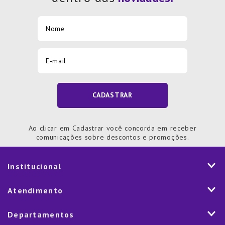
CADASTRAR
Ao clicar em Cadastrar você concorda em receber
comunicações sobre descontos e promoções.
Institucional
História
Atendimento
Visão e Valores
2ª via de Notal Fiscal
Departamentos
Nossas Lojas
Aplicativo