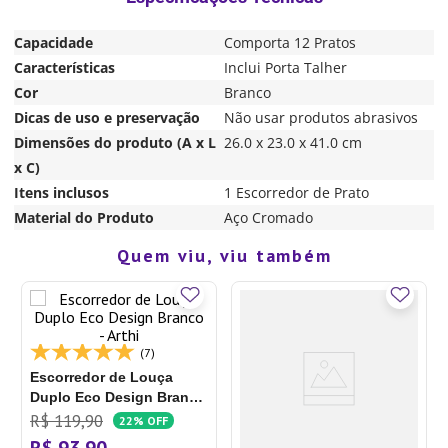
Capacidade
Comporta 12 Pratos
Características
Inclui Porta Talher
Cor
Branco
Dicas de uso e preservação
Não usar produtos abrasivos
Dimensões do produto (A x L
26.0 x 23.0 x 41.0 cm
x C)
Itens inclusos
1 Escorredor de Prato
Material do Produto
Aço Cromado
Quem viu, viu também
(7)
Escorredor de Louça
Duplo Eco Design Branco
- Arthi
R$
119
,
90
22%
OFF
R$
93
,
90