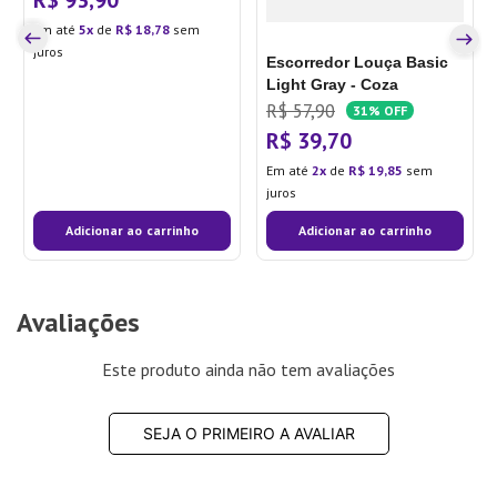
Em até
5
de
R$
18
,
78
sem
juros
Escorredor Louça Basic
Light Gray - Coza
R$
57
,
90
31%
OFF
R$
39
,
70
Em até
2
de
R$
19
,
85
sem
juros
Adicionar ao carrinho
Adicionar ao carrinho
Avaliações
Este produto ainda não tem avaliações
SEJA O PRIMEIRO A AVALIAR