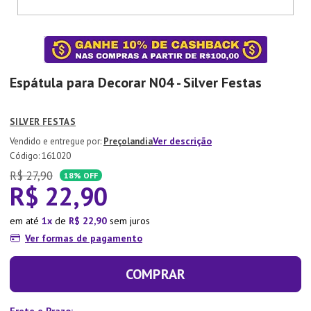
7
º
Xicara
8
º
Tapete
9
º
Aparelho Jantar
Espátula para Decorar N04 - Silver Festas
10
º
Lixeira
SILVER FESTAS
Ver descrição
Preçolandia
:
161020
R$
27
,
90
18%
OFF
R$
22
,
90
em até
1
de
R$
22
,
90
sem juros
Ver formas de pagamento
COMPRAR