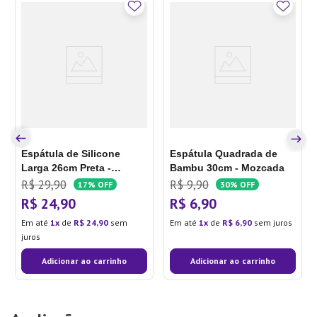
Espátula de Silicone
Espátula Quadrada de
Larga 26cm Preta -
Bambu 30cm - Mozcada
Mozcada
R$
29
,
90
R$
9
,
90
17%
OFF
30%
OFF
R$
24
,
90
R$
6
,
90
Em até
1
de
R$
24
,
90
sem
Em até
1
de
R$
6
,
90
sem juros
juros
Adicionar ao carrinho
Adicionar ao carrinho