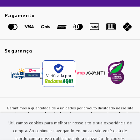
Guias
Etiqueta Amarela
Pagamento
Marcas
Segurança
Verificada por
Garantimos a quantidade de 4 unidades por produto divulgado nesse site
ou de acordo com a duração dos estoques, sendo as vendas realizadas
apenas no varejo. Os preços e as condições de pagamento poderão ser
Utilizamos cookies para melhorar nosso site e sua experiência de
alterados a qualquer instante sem prévia comunicação e são exclusivos
para a loja virtual, não restando nenhuma obrigação de prática similar nas
compra. Ao continuar navegando em nosso site você está de
lojas físicas da rede Preçolandia. Todas as imagens dos produtos são
acordo com a nossa política quanto a utilização de cookies.
meramente ilustrativas.