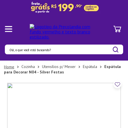
Olá, o que você está buscando?
Termos mais buscados
Cozinha
Utensílios p/ Mexer
Espátula
Espátula
para Decorar N04 - Silver Festas
1
º
Pratos
2
º
Panelas
3
º
Organizadores
4
º
Bambu
5
º
Prato
6
º
Copo