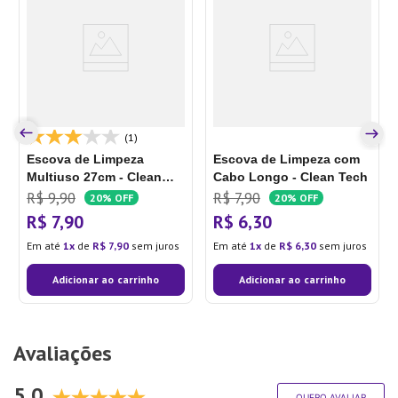
(1)
Escova de Limpeza
Escova de Limpeza com
Multiuso 27cm - Clean
Cabo Longo - Clean Tech
Tech
R$
9
,
90
R$
7
,
90
20%
OFF
20%
OFF
R$
7
,
90
R$
6
,
30
Em até
1
de
R$
7
,
90
sem juros
Em até
1
de
R$
6
,
30
sem juros
Adicionar ao carrinho
Adicionar ao carrinho
Avaliações
5.0
QUERO AVALIAR