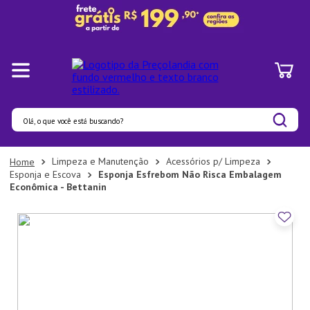
Olá, o que você está buscando?
Termos mais buscados
Limpeza e Manutenção
Acessórios p/ Limpeza
Esponja e Escova
Esponja Esfrebom Não Risca Embalagem
1
º
Pratos
Econômica - Bettanin
2
º
Panelas
3
º
Organizadores
4
º
Bambu
5
º
Prato
6
º
Tapete