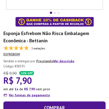
7
º
Copo
8
º
Aparelho Jantar
9
º
Lixeira
10
º
Panela Pressão
Esponja Esfrebom Não Risca Embalagem
Econômica - Bettanin
2 avaliações
ESFREBOM
Ver descrição
Preçolandia
:
838535
R$
9
,
90
20%
OFF
R$
7
,
90
em até
1
de
R$
7
,
90
sem juros
Ver formas de pagamento
COMPRAR