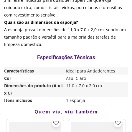
Sim, ela é indicada para qualquer superfície que exija
cuidado extra, como cristais, vidros, porcelanas e utensílios
com revestimento sensível.
Quais são as dimensões da esponja?
A esponja possui dimensões de 11,0 x 7,0 x 2,0 cm, sendo um
tamanho padrão e versátil para a maioria das tarefas de
limpeza doméstica.
Características
Ideal para Antiaderentes
Cor
Azul Claro
Dimensões do produto (A x L
11.0 x 7.0 x 2.0 cm
x C)
Itens inclusos
1 Esponja
Quem viu, viu também