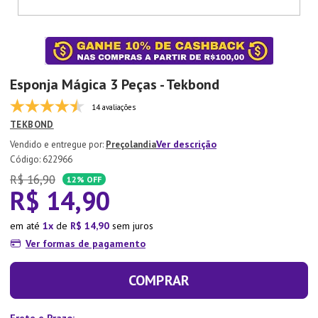
7
º
Tapete
8
º
Aparelho Jantar
9
º
Xicara
Esponja Mágica 3 Peças - Tekbond
10
º
Lixeira
14 avaliações
TEKBOND
Ver descrição
Preçolandia
:
622966
R$
16
,
90
12%
OFF
R$
14
,
90
em até
1
de
R$
14
,
90
sem juros
Ver formas de pagamento
COMPRAR