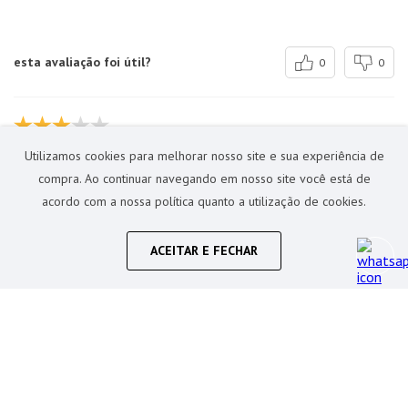
esta avaliação foi útil?
0
0
Gisele B.
Utilizamos cookies para melhorar nosso site e sua experiência de
há 4 meses
comprador verificado
compra. Ao continuar navegando em nosso site você está de
acordo com a nossa política quanto a utilização de cookies.
esta avaliação foi útil?
0
0
ACEITAR E FECHAR
Bruna F.
há 7 meses
comprador verificado
esta avaliação foi útil?
0
0