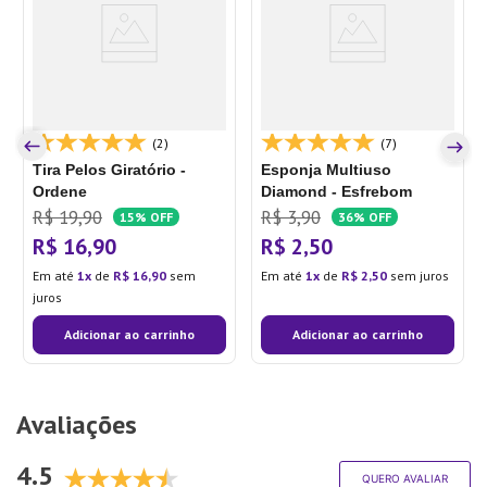
(2)
(7)
Tira Pelos Giratório -
Esponja Multiuso
Ordene
Diamond - Esfrebom
R$
19
,
90
R$
3
,
90
15%
OFF
36%
OFF
R$
16
,
90
R$
2
,
50
Em até
1
de
R$
16
,
90
sem
Em até
1
de
R$
2
,
50
sem juros
juros
Adicionar ao carrinho
Adicionar ao carrinho
Avaliações
4.5
QUERO AVALIAR