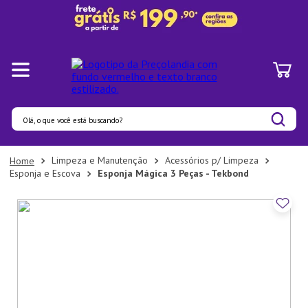
Olá, o que você está buscando?
Termos mais buscados
Limpeza e Manutenção
Acessórios p/ Limpeza
Esponja e Escova
Esponja Mágica 3 Peças - Tekbond
1
º
Panelas
2
º
Pratos
3
º
Organizadores
4
º
Bambu
5
º
Prato
6
º
Copo