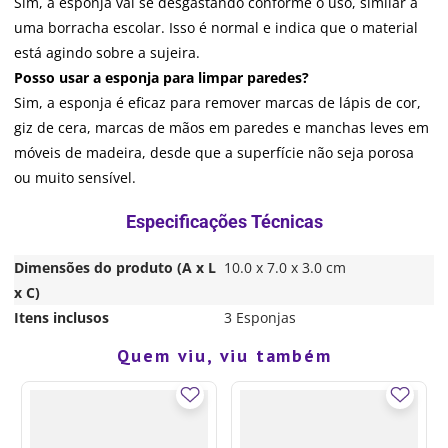
Sim, a esponja vai se desgastando conforme o uso, similar a
uma borracha escolar. Isso é normal e indica que o material
está agindo sobre a sujeira.
Posso usar a esponja para limpar paredes?
Sim, a esponja é eficaz para remover marcas de lápis de cor,
giz de cera, marcas de mãos em paredes e manchas leves em
móveis de madeira, desde que a superfície não seja porosa
ou muito sensível.
Dimensões do produto (A x L
10.0 x 7.0 x 3.0 cm
x C)
Itens inclusos
3 Esponjas
R$
16
,
90
12%
OFF
Quem viu, viu também
R$
14
,
90
COMPRAR
em até
1
de
R$
14
,
90
sem juros