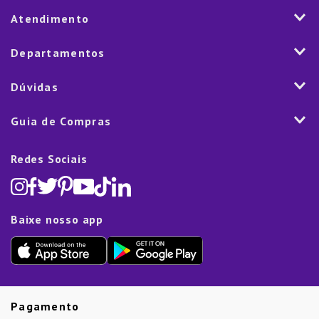
História
Atendimento
Visão e Valores
2ª via de Notal Fiscal
Departamentos
Nossas Lojas
Aplicativo
Vendas Corporativas
Mesa
Dúvidas
Fale Conosco
Trabalhe Conosco
Cozinha
Política de Entrega
Como Comprar
Marketplace
Guia de Compras
Eletroportáteis
Trocas e Devoluções
Dúvidas Frequentes
Blog
Decoração
Lista de Presentes
Rastreamento de pedido
Política de Cookies
Redes Sociais
Cama, mesa e banho
Black Friday
Televendas:
(11) 5445-1010
Política de Privacidade
Lavanderia e Organização
Dia dos Namorados
Proteção de Dados e Fraude
Limpeza e Manutenção
Dia das Mães
Baixe nosso app
Lista de Presentes
Outlet
Dia dos Pais
Presente de Natal
Guias
Etiqueta Amarela
Pagamento