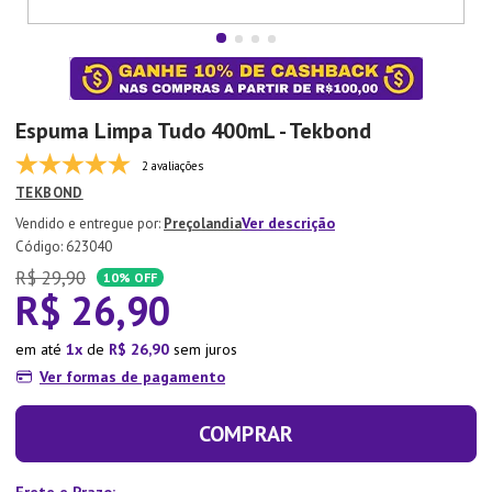
7
º
Xicara
8
º
Tapete
9
º
Aparelho Jantar
Espuma Limpa Tudo 400mL - Tekbond
10
º
Lixeira
2 avaliações
TEKBOND
Ver descrição
Preçolandia
:
623040
R$
29
,
90
10%
OFF
R$
26
,
90
em até
1
de
R$
26
,
90
sem juros
Ver formas de pagamento
COMPRAR