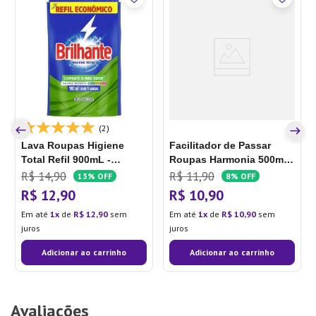
(2)
Lava Roupas Higiene
Facilitador de Passar
Total Refil 900mL -
Roupas Harmonia 500mL
Brilhante
- Mon Bijou
R$
14
,
90
R$
11
,
90
13%
OFF
8%
OFF
R$
12
,
90
R$
10
,
90
Em até
1
de
R$
12
,
90
sem
Em até
1
de
R$
10
,
90
sem
juros
juros
Adicionar ao carrinho
Adicionar ao carrinho
Avaliações