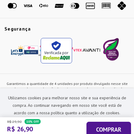
Marcas
Segurança
Verificada por
Garantimos a quantidade de 4 unidades por produto divulgado nesse site
ou de acordo com a duração dos estoques, sendo as vendas realizadas
apenas no varejo. Os preços e as condições de pagamento poderão ser
Utilizamos cookies para melhorar nosso site e sua experiência de
alterados a qualquer instante sem prévia comunicação e são exclusivos
para a loja virtual, não restando nenhuma obrigação de prática similar nas
compra. Ao continuar navegando em nosso site você está de
lojas físicas da rede Preçolandia. Todas as imagens dos produtos são
acordo com a nossa política quanto a utilização de cookies.
meramente ilustrativas.
R$
29
,
90
10%
OFF
Preçolandia Comercial Ltda CNPJ: 62.270.186/0011-28
R$
26
,
90
COMPRAR
sac@precolandia.com.br - (11) 5445-1010
ACEITAR E FECHAR