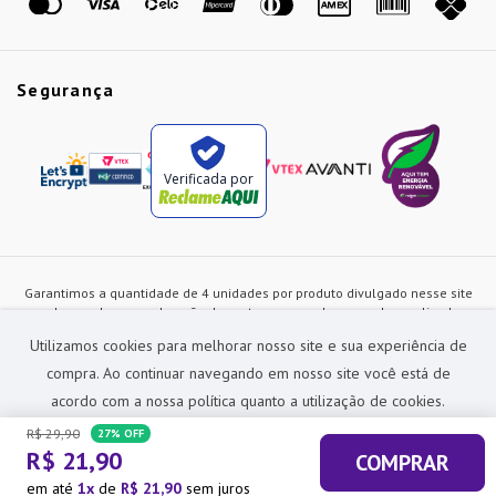
Segurança
Verificada por
Garantimos a quantidade de 4 unidades por produto divulgado nesse site
ou de acordo com a duração dos estoques, sendo as vendas realizadas
apenas no varejo. Os preços e as condições de pagamento poderão ser
Utilizamos cookies para melhorar nosso site e sua experiência de
alterados a qualquer instante sem prévia comunicação e são exclusivos
para a loja virtual, não restando nenhuma obrigação de prática similar nas
compra. Ao continuar navegando em nosso site você está de
lojas físicas da rede Preçolandia. Todas as imagens dos produtos são
acordo com a nossa política quanto a utilização de cookies.
meramente ilustrativas.
R$
29
,
90
27%
OFF
Preçolandia Comercial Ltda CNPJ: 62.270.186/0011-28
R$
21
,
90
COMPRAR
sac@precolandia.com.br - (11) 5445-1010
ACEITAR E FECHAR
em até
1
de
R$
21
,
90
sem juros