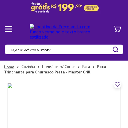
Olá, o que você está buscando?
Termos mais buscados
Cozinha
Utensílios p/ Cortar
Faca
Faca
Trinchante para Churrasco Preta - Master Grill
1
º
Panelas
2
º
Pratos
3
º
Organizadores
4
º
Bambu
5
º
Prato
6
º
Copo