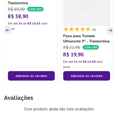
Tramontina
R$
69
,
90
16%
OFF
R$
58
,
90
Em até
3
de
R$
19
,
63
sem
juros
(2)
Faca para Tomate
Ultracorte 5" - Tramontina
R$
22
,
90
13%
OFF
R$
19
,
90
Em até
1
de
R$
19
,
90
sem
juros
Adicionar ao carrinho
Adicionar ao carrinho
Avaliações
Este produto ainda não tem avaliações