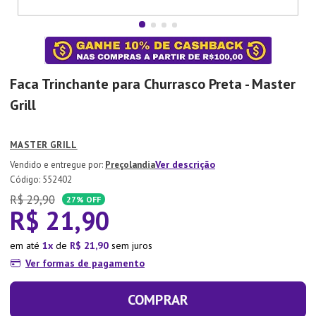
7
º
Aparelho Jantar
8
º
Xicara
9
º
Tapete
Faca Trinchante para Churrasco Preta - Master
10
º
Lixeira
Grill
MASTER GRILL
Ver descrição
Preçolandia
:
552402
R$
29
,
90
27%
OFF
R$
21
,
90
em até
1
de
R$
21
,
90
sem juros
Ver formas de pagamento
COMPRAR