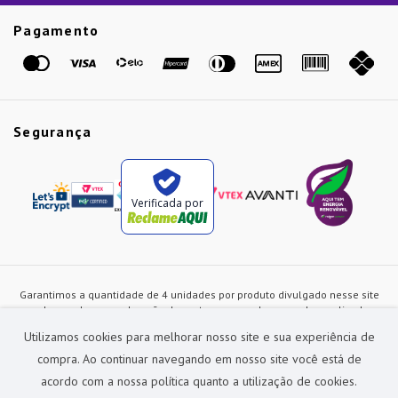
Etiqueta Amarela
Pagamento
Marcas
Segurança
Verificada por
Garantimos a quantidade de 4 unidades por produto divulgado nesse site
ou de acordo com a duração dos estoques, sendo as vendas realizadas
apenas no varejo. Os preços e as condições de pagamento poderão ser
Utilizamos cookies para melhorar nosso site e sua experiência de
alterados a qualquer instante sem prévia comunicação e são exclusivos
para a loja virtual, não restando nenhuma obrigação de prática similar nas
compra. Ao continuar navegando em nosso site você está de
lojas físicas da rede Preçolandia. Todas as imagens dos produtos são
acordo com a nossa política quanto a utilização de cookies.
meramente ilustrativas.