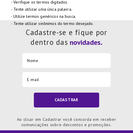
Verifique os termos digitados.
7
º
Xicara
Tente utilizar uma única palavra.
8
º
Tapete
Utilize termos genéricos na busca.
Tente utilizar sinônimos do termo desejado.
9
º
Aparelho Jantar
Cadastre-se e fique por
10
º
Lixeira
dentro das
CADASTRAR
Ao clicar em Cadastrar você concorda em receber
comunicações sobre descontos e promoções.