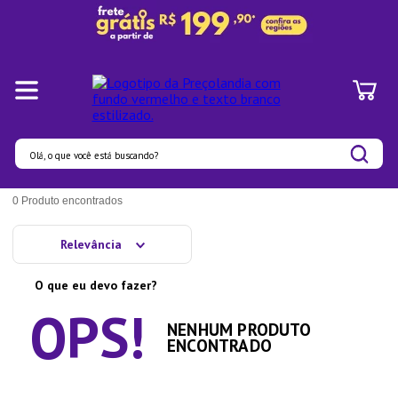
Olá, o que você está buscando?
Termos mais buscados
0
Produto
1
º
Pratos
Relevância
2
º
Panelas
O que eu devo fazer?
3
º
Organizadores
4
º
Bambu
NENHUM PRODUTO
ENCONTRADO
5
º
Prato
6
º
Copo