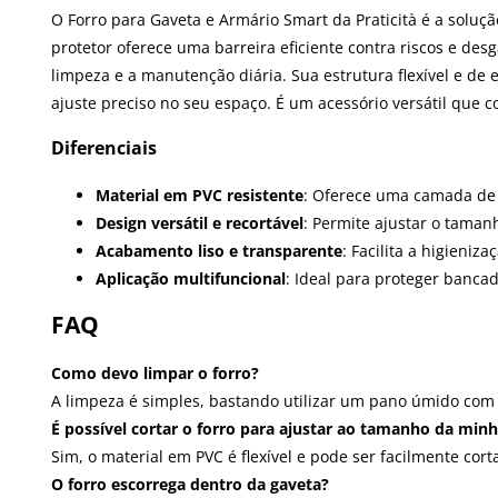
O Forro para Gaveta e Armário Smart da Praticità é a soluç
protetor oferece uma barreira eficiente contra riscos e d
limpeza e a manutenção diária. Sua estrutura flexível e 
ajuste preciso no seu espaço. É um acessório versátil que 
Diferenciais
Material em PVC resistente
: Oferece uma camada de p
Design versátil e recortável
: Permite ajustar o taman
Acabamento liso e transparente
: Facilita a higieni
Aplicação multifuncional
: Ideal para proteger banca
FAQ
Como devo limpar o forro?
A limpeza é simples, bastando utilizar um pano úmido com 
É possível cortar o forro para ajustar ao tamanho da min
Sim, o material em PVC é flexível e pode ser facilmente 
O forro escorrega dentro da gaveta?