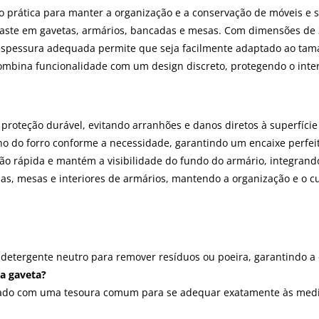
ão prática para manter a organização e a conservação de móveis e 
esgaste em gavetas, armários, bancadas e mesas. Com dimensões de
de espessura adequada permite que seja facilmente adaptado ao ta
combina funcionalidade com um design discreto, protegendo o inter
roteção durável, evitando arranhões e danos diretos à superfície
ho do forro conforme a necessidade, garantindo um encaixe perfeit
zação rápida e mantém a visibilidade do fundo do armário, integran
das, mesas e interiores de armários, mantendo a organização e o c
detergente neutro para remover resíduos ou poeira, garantindo a 
ha gaveta?
cortado com uma tesoura comum para se adequar exatamente às med