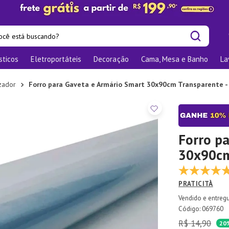
cê está buscando?
sticos
Eletroportáteis
Decoração
Cama, Mesa e Banho
La
is buscados
os
zador
Forro para Gaveta e Armário Smart 30x90cm Transparente - 
las
nizadores
bu
Forro p
30x90cm 
o
te
PRATICITÀ
elho Jantar
:
069760
R$
14
,
90
ra
20