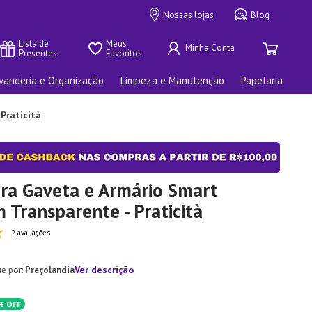
Nossas lojas
Blog
Lista de 
Meus 
Presentes
Favoritos
vanderia e Organização
Limpeza e Manutenção
Papelaria
Praticità
ara Gaveta e Armário Smart
Transparente - Praticità
2 avaliações
Ver descrição
Preçolandia
%
OFF