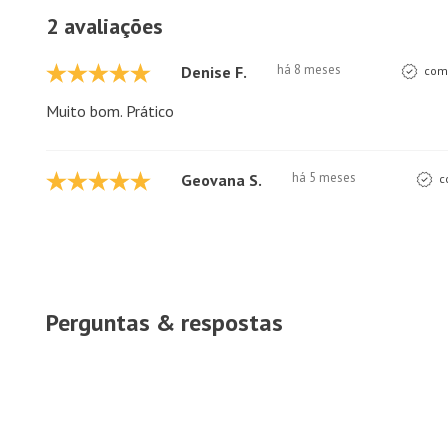
2 avaliações
há 8 meses
Denise F.
comp
Muito bom. Prático
há 5 meses
Geovana S.
c
Perguntas & respostas