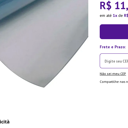
R$
11
la Pressão
em até
1
de
R
Não sei meu CEP
Compartilhe nas r
icità