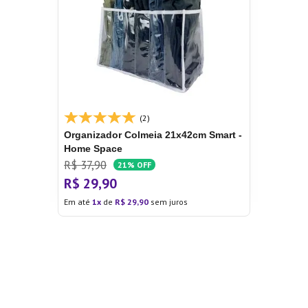
(2)
Organizador Colmeia 21x42cm Smart -
Home Space
R$
37
,
90
21%
OFF
R$
29
,
90
Em até
1
de
R$
29
,
90
sem juros