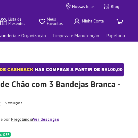
Nossas lojas
Blog
Lista de 
Meus 
Presentes
Favoritos
vanderia e Organização
Limpeza e Manutenção
Papelaria
 de Chão com 3 Bandejas Branca -
3 avaliações
Ver descrição
Preçolandia
%
OFF