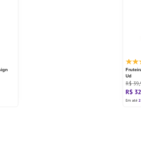
sign
Fruteir
Ud
R$
39
,
R$
3
Em até
2