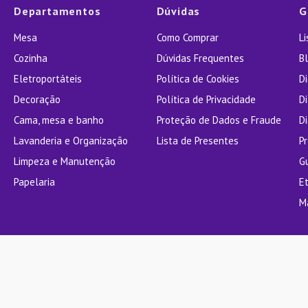
Departamentos
Dúvidas
G
Mesa
Como Comprar
L
Cozinha
Dúvidas Frequentes
Bl
Eletroportáteis
Política de Cookies
D
Decoração
Política de Privacidade
D
Cama, mesa e banho
Proteção de Dados e Fraude
Di
Lavanderia e Organização
Lista de Presentes
P
Limpeza e Manutenção
G
Papelaria
E
M