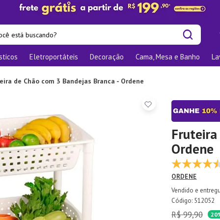
cê está buscando?
sticos
Eletroportáteis
Decoração
Cama, Mesa e Banho
La
is buscados
las
eira de Chão com 3 Bandejas Branca - Ordene
os
nizadores
bu
Fruteira
Ordene
o
ORDENE
te
elho Jantar
:
512052
R$
99
,
90
ra
20