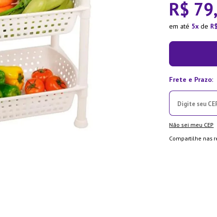
R$
79
ra
em até
5
de
R
Não sei meu CEP
Compartilhe nas r