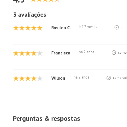
3 avaliações
há 7 meses
Rosilea C.
com
há 2 anos
Francisca
compr
há 2 anos
Wilson
comprado
Perguntas & respostas