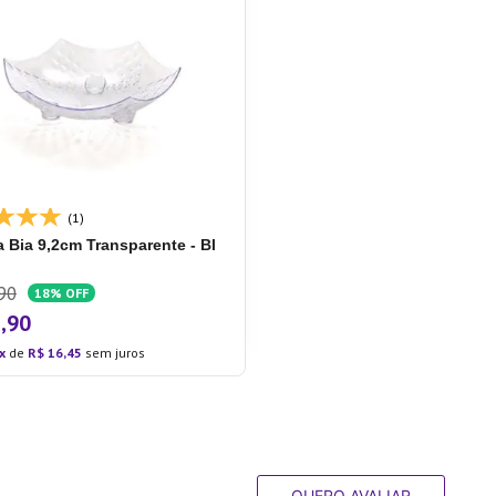
(1)
a Bia 9,2cm Transparente - Bl
90
18%
OFF
2
,
90
de
R$
16
,
45
sem juros
QUERO AVALIAR