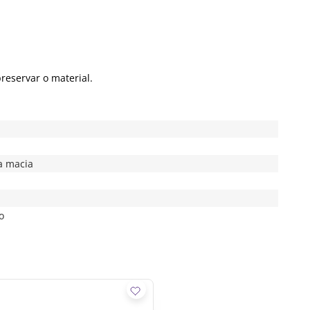
eservar o material.
a macia
o