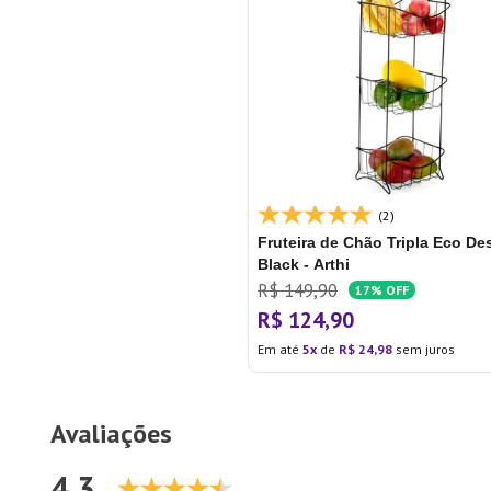
(2)
Fruteira de Chão Tripla Eco De
Black - Arthi
R$
149
,
90
17%
OFF
R$
124
,
90
Em até
5
de
R$
24
,
98
sem juros
Avaliações
4.3