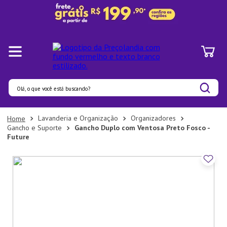
Olá, o que você está buscando?
Termos mais buscados
Lavanderia e Organização
Organizadores
Gancho e Suporte
Gancho Duplo com Ventosa Preto Fosco -
1
º
Panelas
Future
2
º
Pratos
3
º
Organizadores
4
º
Bambu
5
º
Prato
6
º
Copo