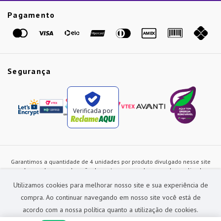
Etiqueta Amarela
Pagamento
Marcas
Segurança
Verificada por
Garantimos a quantidade de 4 unidades por produto divulgado nesse site
ou de acordo com a duração dos estoques, sendo as vendas realizadas
apenas no varejo. Os preços e as condições de pagamento poderão ser
Utilizamos cookies para melhorar nosso site e sua experiência de
alterados a qualquer instante sem prévia comunicação e são exclusivos
para a loja virtual, não restando nenhuma obrigação de prática similar nas
compra. Ao continuar navegando em nosso site você está de
lojas físicas da rede Preçolandia. Todas as imagens dos produtos são
acordo com a nossa política quanto a utilização de cookies.
meramente ilustrativas.