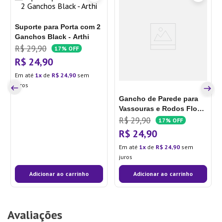
Suporte para Porta com 2
Ganchos Black - Arthi
R$
29
,
90
17%
OFF
R$
24
,
90
Em até
1
de
R$
24
,
90
sem
juros
Gancho de Parede para
Vassouras e Rodos Flow
Bege - Ou
R$
29
,
90
17%
OFF
R$
24
,
90
Em até
1
de
R$
24
,
90
sem
juros
Adicionar ao carrinho
Adicionar ao carrinho
Avaliações