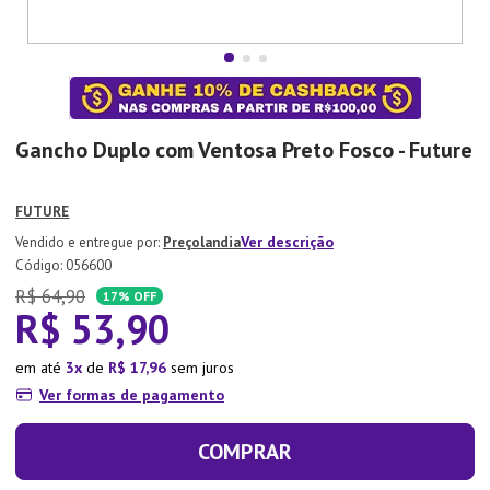
7
º
Aparelho Jantar
8
º
Xicara
9
º
Tapete
10
º
Lixeira
Gancho Duplo com Ventosa Preto Fosco - Future
FUTURE
Ver descrição
Preçolandia
:
056600
R$
64
,
90
17%
OFF
R$
53
,
90
em até
3
de
R$
17
,
96
sem juros
Ver formas de pagamento
COMPRAR