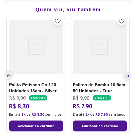
Quem viu, viu também
Palito Petiscos Golf 20
Palitos de Bambu 10,5cm
Unidades 18cm - Silver
50 Unidades - Tuut
Plastic
R$
9
,
90
R$
9
,
90
16%
OFF
20%
OFF
R$
8
,
30
R$
7
,
90
Em até
1
de
R$
8
,
30
sem juros
Em até
1
de
R$
7
,
90
sem juros
Adicionar ao carrinho
Adicionar ao carrinho