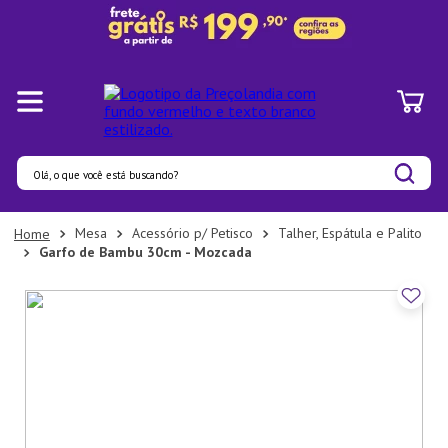
Olá, o que você está buscando?
Termos mais buscados
Mesa
Acessório p/ Petisco
Talher, Espátula e Palito
Garfo de Bambu 30cm - Mozcada
1
º
Panelas
2
º
Pratos
3
º
Organizadores
4
º
Bambu
5
º
Prato
6
º
Copo