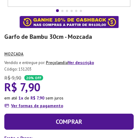
7
º
Tapete
8
º
Aparelho Jantar
9
º
Xicara
Garfo de Bambu 30cm - Mozcada
10
º
Lixeira
MOZCADA
Ver descrição
Preçolandia
:
151203
R$
9
,
90
20%
OFF
R$
7
,
90
em até
1
de
R$
7
,
90
sem juros
Ver formas de pagamento
COMPRAR