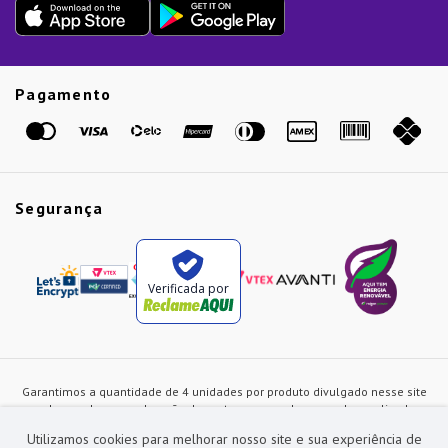
Presente de Natal
Guias
Etiqueta Amarela
Pagamento
Marcas
Segurança
Verificada por
Garantimos a quantidade de 4 unidades por produto divulgado nesse site
ou de acordo com a duração dos estoques, sendo as vendas realizadas
apenas no varejo. Os preços e as condições de pagamento poderão ser
Utilizamos cookies para melhorar nosso site e sua experiência de
alterados a qualquer instante sem prévia comunicação e são exclusivos