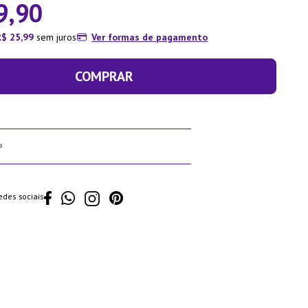
9
,
90
R$
25
,
99
sem juros
Ver formas de pagamento
COMPRAR
edes sociais