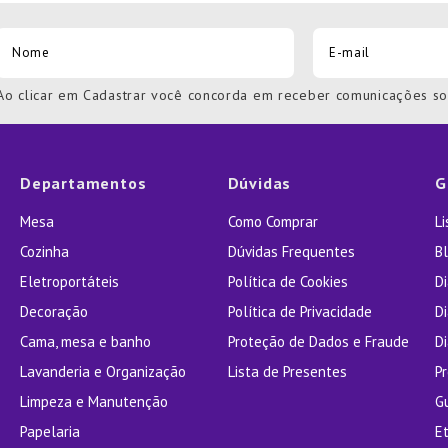
Ao clicar em Cadastrar você concorda em receber comunicações s
Departamentos
Dúvidas
G
Mesa
Como Comprar
L
Cozinha
Dúvidas Frequentes
Bl
Eletroportáteis
Política de Cookies
D
Decoração
Política de Privacidade
D
Cama, mesa e banho
Proteção de Dados e Fraude
Di
Lavanderia e Organização
Lista de Presentes
P
Limpeza e Manutenção
G
Papelaria
E