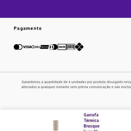
Pagamento
Garantimos a quantidade de 4 unidades por produto divulgado ness
alterados a qualquer instante sem prévia comunicação e são exclusi
Garrafa
Térmica
Utilizamos cookies para melhorar nosso site e sua experiência de
Brusque
em nosso site você está de acordo com a nossa política quanto a u