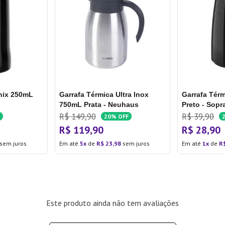
nix 250mL
Garrafa Térmica Ultra Inox
Garrafa Tér
750mL Prata - Neuhaus
Preto - Sopr
R$
149
,
90
R$
39
,
90
20%
OFF
R$
119
,
90
R$
28
,
90
sem juros
Em até
5
de
R$
23
,
98
sem juros
Em até
1
de
R
Este produto ainda não tem avaliações