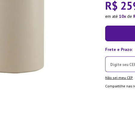
R$
25
ra
em até
10
de
Não sei meu CEP
Compartilhe nas r