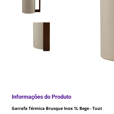
10
º
Lixei
Garrafa Térmica Brusque Inox 1L Bege - Tuut