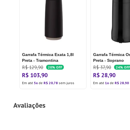
Garrafa Térmica Exata 1,8l
Garrafa Térmica O
Preta - Tramontina
Preta - Soprano
R$
129
,
90
R$
37
,
90
20%
OFF
24%
OFF
R$
103
,
90
R$
28
,
90
Em até
5
de
R$
20
,
78
sem juros
Em até
1
de
R$
28
,
90
Avaliações