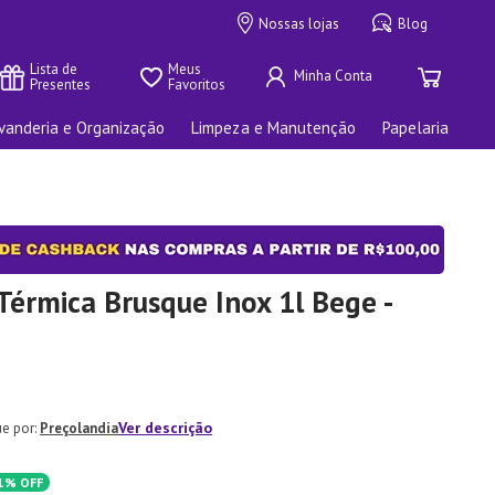
Nossas lojas
Blog
Lista de 
Meus 
Presentes
Favoritos
vanderia e Organização
Limpeza e Manutenção
Papelaria
Térmica Brusque Inox 1l Bege -
Ver descrição
Preçolandia
1%
OFF