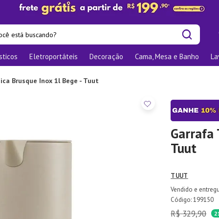
cê está buscando?
sticos
Eletroportáteis
Decoração
Cama, Mesa e Banho
La
is buscados
os
ica Brusque Inox 1l Bege - Tuut
las
nizadores
bu
Garrafa 
Tuut
o
TUUT
ra
te
:
199150
R$
329
,
90
elho Jantar
2