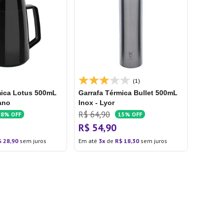
(1)
mica Lotus 500mL
Garrafa Térmica Bullet 500mL
ano
Inox - Lyor
R$
64
,
90
28%
OFF
15%
OFF
R$
54
,
90
$
28
,
90
sem juros
Em até
3
de
R$
18
,
30
sem juros