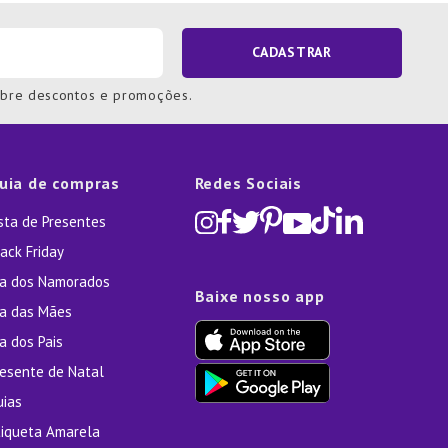
CADASTRAR
obre descontos e promoções.
uia de compras
Redes Sociais
ista de Presentes
ack Friday
ia dos Namorados
Baixe nosso app
ia das Mães
a dos Pais
resente de Natal
uias
tiqueta Amarela