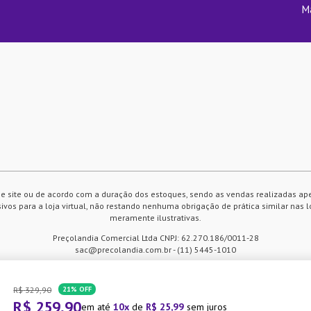
M
e site ou de acordo com a duração dos estoques, sendo as vendas realizadas ap
vos para a loja virtual, não restando nenhuma obrigação de prática similar nas l
meramente ilustrativas.
Preçolandia Comercial Ltda CNPJ: 62.270.186/0011-28
sac@precolandia.com.br - (11) 5445-1010
R$
329
,
90
21%
OFF
 compra. Ao continuar navegando
R$
259
,
90
em até
10
de
R$
25
,
99
sem juros
tilização de cookies.