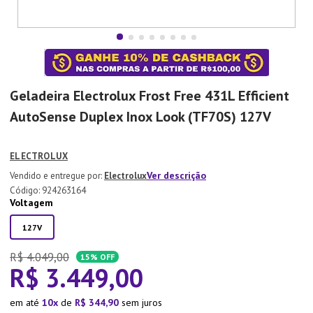
7
º
Tapete
8
º
Aparelho Jantar
9
º
Xicara
10
º
Lixeira
Geladeira Electrolux Frost Free 431L Efficient
AutoSense Duplex Inox Look (TF70S)
127V
ELECTROLUX
Ver descrição
Electrolux
:
924263164
Voltagem
127V
R$
4
.
049
,
00
15%
OFF
R$
3
.
449
,
00
em até
10
de
R$
344
,
90
sem juros