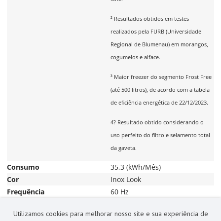
² Resultados obtidos em testes
realizados pela FURB (Universidade
Regional de Blumenau) em morangos,
cogumelos e alface.
³ Maior freezer do segmento Frost Free
(até 500 litros), de acordo com a tabela
de eficiência energética de 22/12/2023.
4? Resultado obtido considerando o
uso perfeito do filtro e selamento total
da gaveta.
Consumo
35,3 (kWh/Mês)
Cor
Inox Look
Frequência
60 Hz
Marca
Preçolandia
Utilizamos cookies para melhorar nosso site e sua experiência de
Peso do produto
66 kg