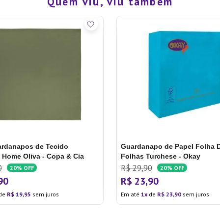
Quem viu, viu também
ardanapos de Tecido
Guardanapo de Papel Folha 
Home Oliva - Copa & Cia
Folhas Turchese - Okay
0
R$
29
,
90
20%
OFF
20%
OFF
90
R$
23
,
90
de
R$
19
,
95
sem juros
Em até
1
de
R$
23
,
90
sem juros