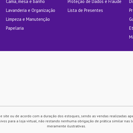
Cama, mesa e banho
Proteção de Dados e Fraude
Di
Lavanderia e Organização
Lista de Presentes
P
Limpeza e Manutenção
G
Papelaria
E
M
e site ou de acordo com a duração dos estoques, sendo as vendas realizadas ap
vos para a loja virtual, não restando nenhuma obrigação de prática similar nas l
meramente ilustrativas.