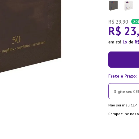
ra
R$
29
,
90
20
R$
23
em até
1
de
R
Não sei meu CEP
Compartilhe nas r