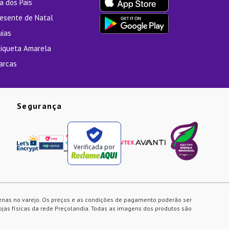
a dos Pais
resente de Natal
uias
tiqueta Amarela
arcas
Segurança
Verificada por
enas no varejo. Os preços e as condições de pagamento poderão ser
ojas físicas da rede Preçolandia. Todas as imagens dos produtos são