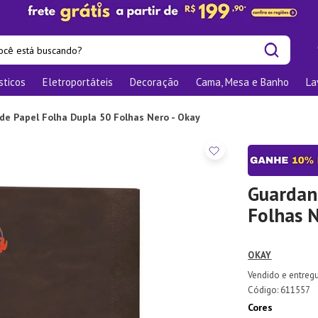
cê está buscando?
sticos
Eletroportáteis
Decoração
Cama, Mesa e Banho
La
is buscados
os
e Papel Folha Dupla 50 Folhas Nero - Okay
las
nizadores
bu
Guardan
Folhas N
o
OKAY
ra
te
:
611557
Cores
elho Jantar