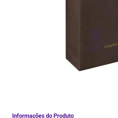
10
º
Lixei