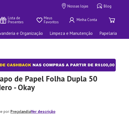
Nossas lojas
Blog
Lista de 
Meus 
Presentes
Favoritos
vanderia e Organização
Limpeza e Manutenção
Papelaria
apo de Papel Folha Dupla 50
ero - Okay
Ver descrição
Preçolandia