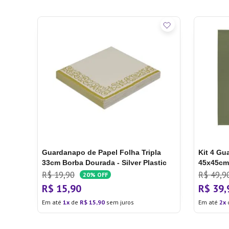
Guardanapo de Papel Folha Tripla
Kit 4 Gu
33cm Borba Dourada - Silver Plastic
45x45cm 
R$
19
,
90
R$
49
,
9
20%
OFF
R$
15
,
90
R$
39
,
Em até
1
de
R$
15
,
90
sem juros
Em até
2