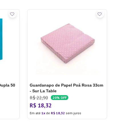
Dupla 50
Guardanapo de Papel Poá Rosa 33cm
- Sur La Table
R$
22
,
90
20%
OFF
R$
18
,
32
Em até
1
de
R$
18
,
32
sem juros