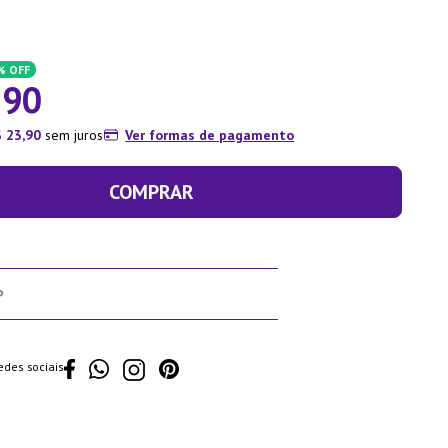
%
OFF
,
90
$
23
,
90
sem juros
Ver formas de pagamento
COMPRAR
edes sociais