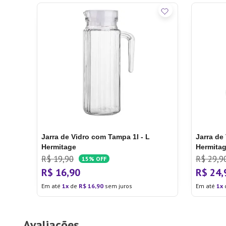
Jarra de Vidro com Tampa 1l - L
Jarra de 
Hermitage
Hermita
R$
19
,
90
R$
29
,
9
15%
OFF
R$
16
,
90
R$
24
,
Em até
1
de
R$
16
,
90
sem juros
Em até
1
Avaliações