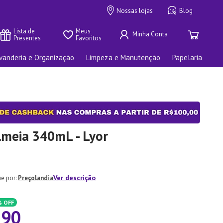
Nossas lojas
Blog
Lista de 
Meus 
Presentes
Favoritos
vanderia e Organização
Limpeza e Manutenção
Papelaria
lmeia 340mL - Lyor
Ver descrição
Preçolandia
%
OFF
,
90