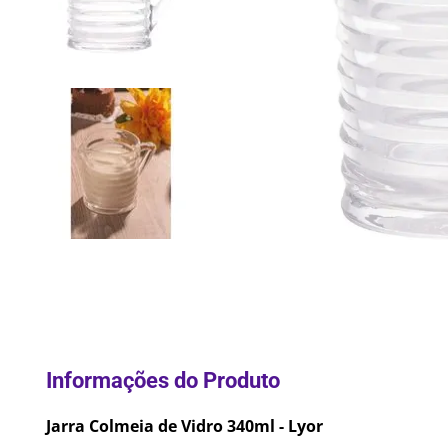
10
º
Lixei
Jarra Colmeia de Vidro 340ml - Lyor