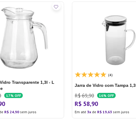
(4)
Vidro Transparente 1,3l - L
Jarra de Vidro com Tampa 1,3l
ge
0
R$
69
,
90
17%
OFF
16%
OFF
90
R$
58
,
90
de
R$
24
,
90
sem juros
Em até
3
de
R$
19
,
63
sem juros