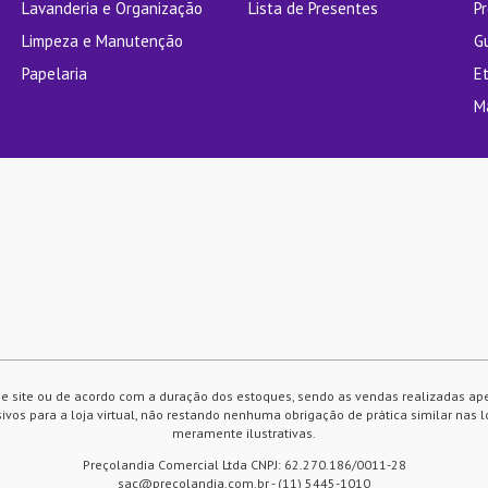
Lavanderia e Organização
Lista de Presentes
P
Limpeza e Manutenção
G
Papelaria
E
M
e site ou de acordo com a duração dos estoques, sendo as vendas realizadas ap
vos para a loja virtual, não restando nenhuma obrigação de prática similar nas l
meramente ilustrativas.
Preçolandia Comercial Ltda CNPJ: 62.270.186/0011-28
sac@precolandia.com.br - (11) 5445-1010