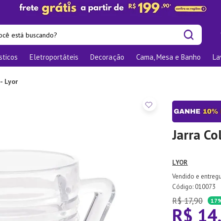
cê está buscando?
sticos
Eletroportáteis
Decoração
Cama, Mesa e Banho
La
is buscados
las
- Lyor
os
nizadores
bu
Jarra Co
o
LYOR
te
:
010073
elho Jantar
R$
17
,
90
17
R$
14
ra