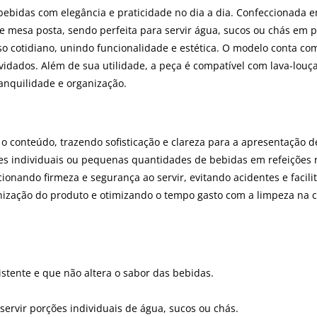
r bebidas com elegância e praticidade no dia a dia. Confeccionada
e mesa posta, sendo perfeita para servir água, sucos ou chás em 
so cotidiano, unindo funcionalidade e estética. O modelo conta co
vidados. Além de sua utilidade, a peça é compatível com lava-louç
nquilidade e organização.
 o conteúdo, trazendo sofisticação e clareza para a apresentação 
ões individuais ou pequenas quantidades de bebidas em refeições 
cionando firmeza e segurança ao servir, evitando acidentes e facil
ienização do produto e otimizando o tempo gasto com a limpeza na 
istente e que não altera o sabor das bebidas.
ervir porções individuais de água, sucos ou chás.