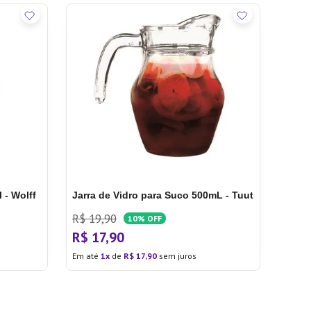
 - Wolff
Jarra de Vidro para Suco 500mL - Tuut
R$
19
,
90
10%
OFF
R$
17
,
90
Em até
1
de
R$
17
,
90
sem juros