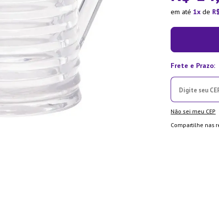
ra
em até
1
de
R
Não sei meu CEP
Compartilhe nas r