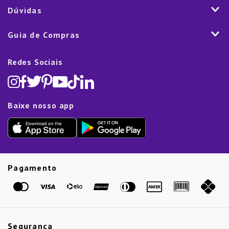
Vendas Corporativas
Mesa
Dúvidas
Fale Conosco
Trabalhe Conosco
Cozinha
Política de Entrega
Como Comprar
Marketplace
Guia de Compras
Eletroportáteis
Trocas e Devoluções
Dúvidas Frequentes
Blog
Decoração
Lista de Presentes
Rastreamento de pedido
Política de Cookies
Redes Sociais
Cama, mesa e banho
Black Friday
Televendas:
(11) 5445-1010
Política de Privacidade
Lavanderia e Organização
Dia dos Namorados
Proteção de Dados e Fraude
Limpeza e Manutenção
Dia das Mães
Baixe nosso app
Lista de Presentes
Outlet
Dia dos Pais
Presente de Natal
Guias
Etiqueta Amarela
Pagamento
Marcas
Segurança