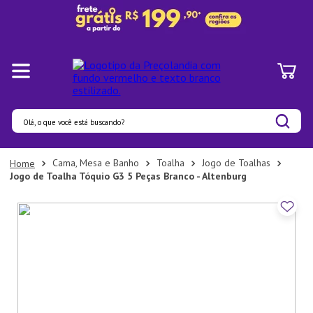
Olá, o que você está buscando?
Termos mais buscados
Cama, Mesa e Banho
Toalha
Jogo de Toalhas
Jogo de Toalha Tóquio G3 5 Peças Branco - Altenburg
1
º
Panelas
2
º
Pratos
3
º
Organizadores
4
º
Bambu
5
º
Prato
6
º
Copo