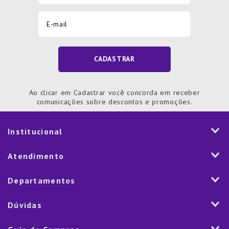
CADASTRAR
Ao clicar em Cadastrar você concorda em receber
comunicações sobre descontos e promoções.
Institucional
História
Atendimento
Visão e Valores
2ª via de Notal Fiscal
Departamentos
Nossas Lojas
Aplicativo
Vendas Corporativas
Mesa
Dúvidas
Fale Conosco
Trabalhe Conosco
Cozinha
Política de Entrega
Como Comprar
Marketplace