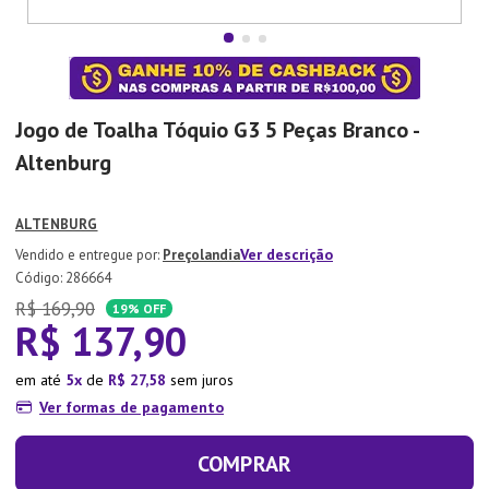
7
º
Tapete
8
º
Aparelho Jantar
9
º
Xicara
Jogo de Toalha Tóquio G3 5 Peças Branco -
10
º
Lixeira
Altenburg
ALTENBURG
Ver descrição
Preçolandia
:
286664
R$
169
,
90
19%
OFF
R$
137
,
90
em até
5
de
R$
27
,
58
sem juros
Ver formas de pagamento
COMPRAR